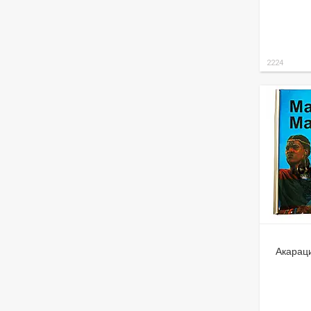
2224
Акарац