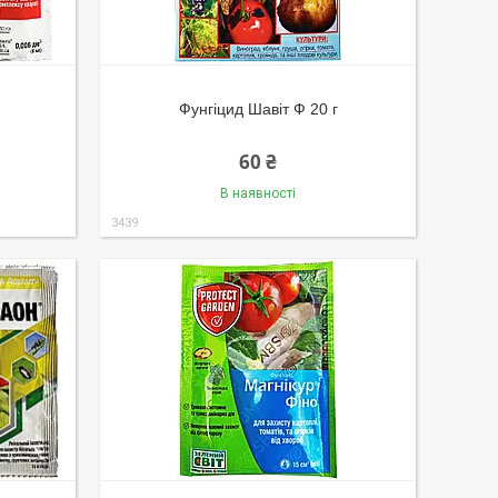
Фунгіцид Шавіт Ф 20 г
60 ₴
В наявності
3439