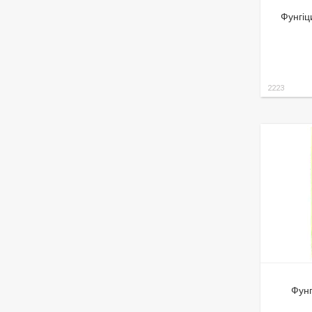
Фунгіц
2223
Фунг