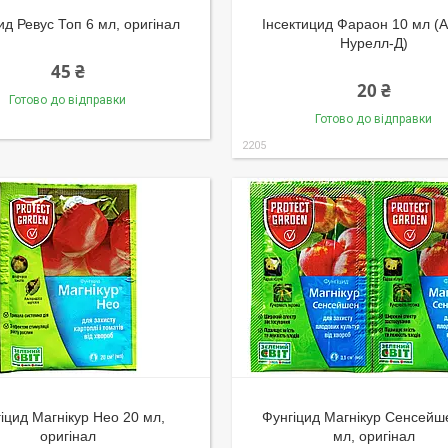
ид Ревус Топ 6 мл, оригінал
Інсектицид Фараон 10 мл (
Нурелл-Д)
45 ₴
20 ₴
Готово до відправки
Готово до відправки
2205
іцид Магнікур Нео 20 мл,
Фунгіцид Магнікур Сенсейш
оригінал
мл, оригінал