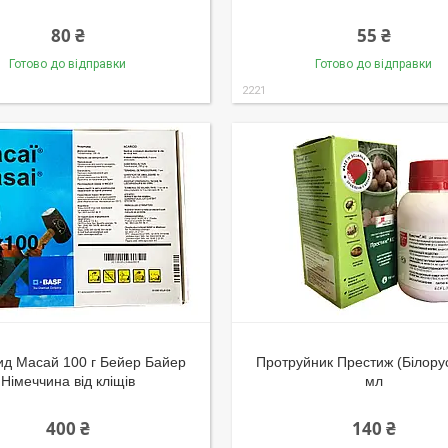
80 ₴
55 ₴
Готово до відправки
Готово до відправки
2221
ид Масай 100 г Бейер Байер
Протруйник Престиж (Білору
Німеччина від кліщів
мл
400 ₴
140 ₴