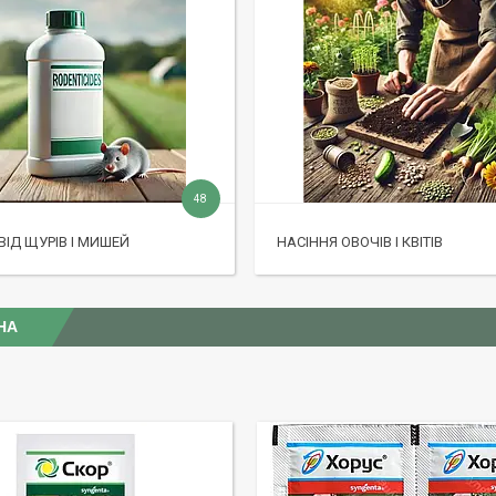
48
ВІД ЩУРІВ І МИШЕЙ
НАСІННЯ ОВОЧІВ І КВІТІВ
НА