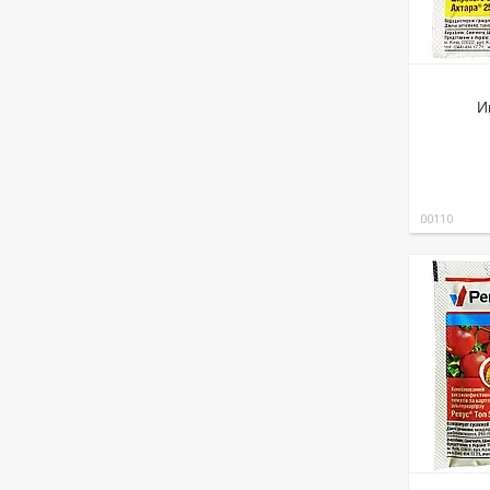
И
00110