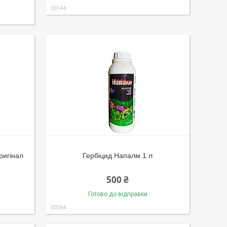
00144
ригінал
Гербіцид Напалм 1 л
500 ₴
Готово до відправки
00264