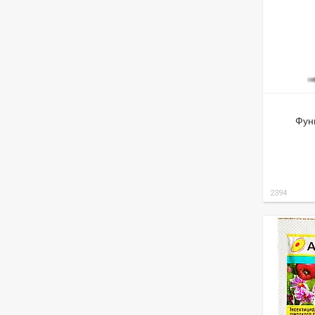
Фунг
2394