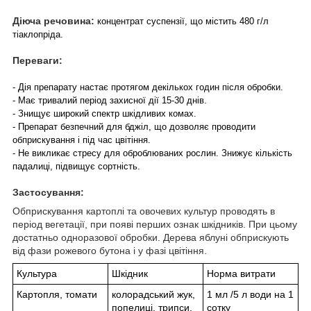
Діюча речовина:
концентрат суспензії, що містить 480 г/л
тіаклопріда.
Переваги:
- Дія препарату настає протягом декількох годин після обробки.
- Має тривалий період захисної дії 15-30 днів.
- Знищує широкий спектр шкідливих комах.
- Препарат безпечний для бджіл, що дозволяє проводити
обприскування і під час цвітіння.
- Не викликає стресу для оброблюваних рослин. Знижує кількість
падалиці, підвищує сортність.
Застосування:
Обприскування картоплі та овочевих культур проводять в
період вегетації, при появі перших ознак шкідників. При цьому
достатньо одноразової обробки. Дерева яблуні обприскують
від фази рожевого бутона і у фазі цвітіння.
Культура
Шкідник
Норма витрати
Картопля, томати
колорадський жук,
1 мл /5 л води на 1
попелиці, трипси,
сотку