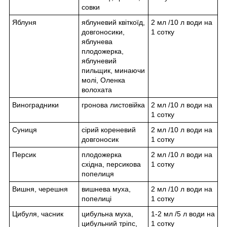
совки
Яблуня
яблуневий квіткоїд,
2 мл /10 л води на
довгоносики,
1 сотку
яблунева
плодожерка,
яблуневий
пильщик, минаючи
молі, Оленка
волохата
Виноградники
гронова листовійка
2 мл /10 л води на
1 сотку
Суниця
сірий кореневий
2 мл /10 л води на
довгоносик
1 сотку
Персик
плодожерка
2 мл /10 л води на
східна, персикова
1 сотку
попелиця
Вишня, черешня
вишнева муха,
2 мл /10 л води на
попелиці
1 сотку
Цибуля, часник
цибульна муха,
1-2 мл /5 л води на
цибульний тріпс,
1 сотку