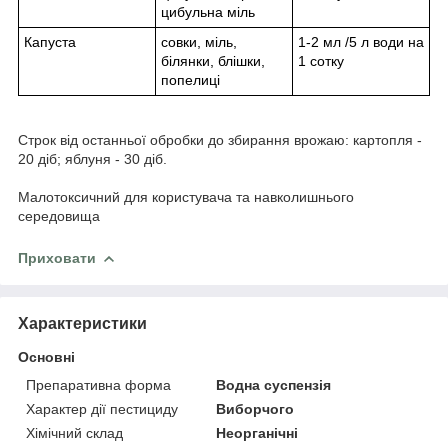
цибульна міль
Капуста
совки, міль,
1-2 мл /5 л води на
білянки, блішки,
1 сотку
попелиці
Строк від останньої обробки до збирання врожаю: картопля -
20 діб; яблуня - 30 діб.
Малотоксичний для користувача та навколишнього
середовища
Приховати
Характеристики
Основні
Препаративна форма
Водна суспензія
Характер дії пестициду
Виборчого
Хімічний склад
Неорганічні