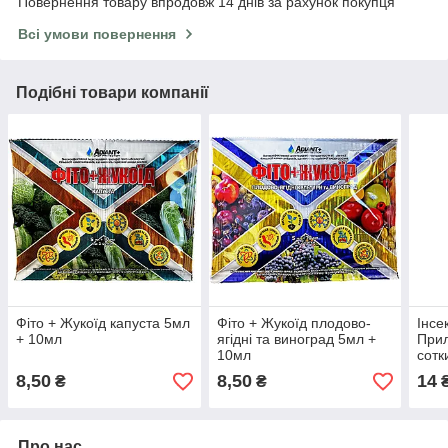
Повернення товару впродовж 14 днів за рахунок покупця
Всі умови повернення
Подібні товари компанії
Фіто + Жукоїд капуста 5мл
Фіто + Жукоїд плодово-
Інсе
+ 10мл
ягідні та виноград 5мл +
Прил
10мл
сотк
8,50
8,50
14
₴
₴
Про нас