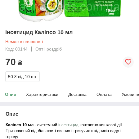
Інсетицид Каліпсо 10 мл
Немає в наявності
Код: 00144
Опт і роздріб
70
₴
50 ₴
від 10 шт.
Опис
Характеристики
Доставка
Оплата
Умови п
Опис
Каліпсо 10 мл
- системний
інсектицид
контактно-кишкової дії.
Призначений від більшості сисних і гризучих шкідників саду і
городу.