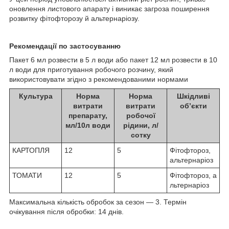
оновлення листового апарату і виникає загроза поширення
розвитку фітофторозу й альтернаріозу.
Рекомендації по застосуванню
Пакет 6 мл розвести в 5 л води або пакет 12 мл розвести в 10
л води для приготування робочого розчину, який
використовувати згідно з рекомендованими нормами
Культура
Норма
Норма
Шкідливі
витрати
витрати
об’єкти
препарату,
робочої
мл/10л води
рідини, л/
сотку
КАРТОПЛЯ
12
5
Фітофтороз,
альтернаріоз
ТОМАТИ
12
5
Фітофтороз, а
льтернаріоз
Максимальна кількість обробок за сезон — 3. Термін
очікування після обробки: 14 днів.