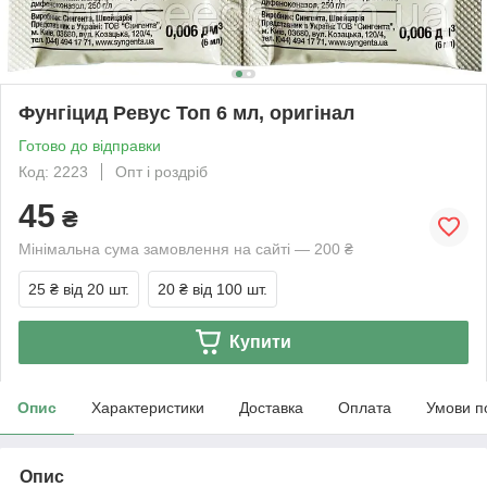
Фунгіцид Ревус Топ 6 мл, оригінал
Готово до відправки
Код: 2223
Опт і роздріб
45
₴
Мінімальна сума замовлення на сайті — 200 ₴
25 ₴
від 20 шт.
20 ₴
від 100 шт.
Купити
Опис
Характеристики
Доставка
Оплата
Умови п
Опис