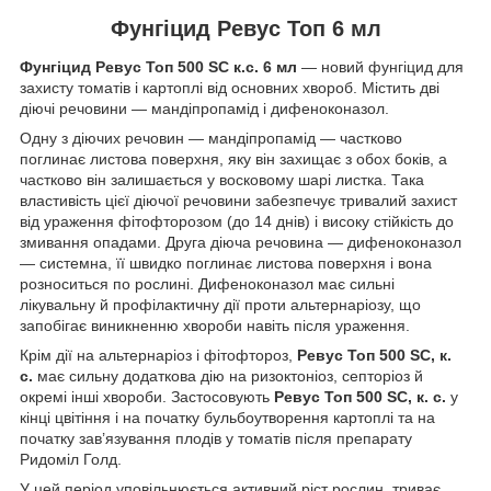
Фунгіцид Ревус Топ 6 мл
Фунгіцид Ревус Топ 500 SC к.с. 6 мл
— новий фунгіцид для
захисту томатів і картоплі від основних хвороб. Містить дві
діючі речовини — мандіпропамід і дифеноконазол.
Одну з діючих речовин — мандіпропамід — частково
поглинає листова поверхня, яку він захищає з обох боків, а
частково він залишається у восковому шарі листка. Така
властивість цієї діючої речовини забезпечує тривалий захист
від ураження фітофторозом (до 14 днів) і високу стійкість до
змивання опадами. Друга діюча речовина — дифеноконазол
— системна, її швидко поглинає листова поверхня і вона
розноситься по рослині. Дифеноконазол має сильні
лікувальну й профілактичну дії проти альтернаріозу, що
запобігає виникненню хвороби навіть після ураження.
Крім дії на альтернаріоз і фітофтороз,
Ревус Топ 500 SC, к.
с.
має сильну додаткова дію на ризоктоніоз, септоріоз й
окремі інші хвороби. Застосовують
Ревус Топ 500 SC, к. с.
у
кінці цвітіння і на початку бульбоутворення картоплі та на
початку зав’язування плодів у томатів після препарату
Ридоміл Голд.
У цей період уповільнюється активний ріст рослин, триває