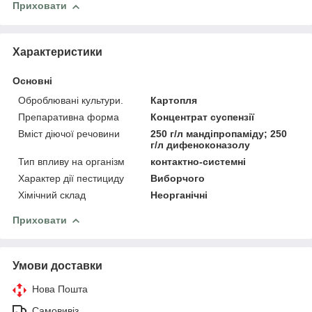
Приховати
Характеристики
Основні
Оброблювані культури.
Картопля
Препаративна форма
Концентрат суспензії
Вміст діючої речовини
250 г/л мандіпропаміду; 250
г/л дифеноконазолу
Тип впливу на організм
контактно-системні
Характер дії пестициду
Виборчого
Хімічний склад
Неорганічні
Приховати
Умови доставки
Нова Пошта
Самовивіз