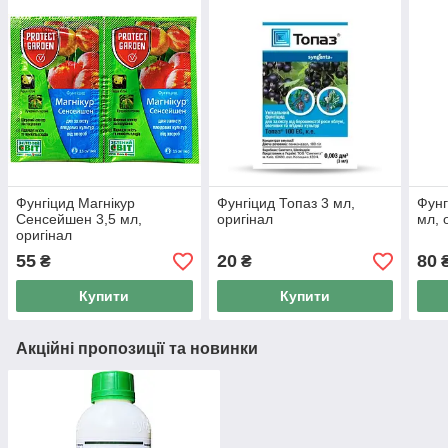
Фунгіцид Магнікур
Фунгіцид Топаз 3 мл,
Фунг
Сенсейшен 3,5 мл,
оригінал
мл, 
оригінал
55
20
80
₴
₴
Купити
Купити
Акційні пропозиції та новинки