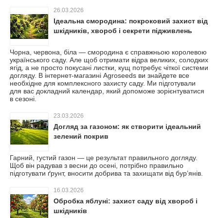
26.03.2026
Ідеальна смородина: покроковий захист від
шкідників, хвороб і секрети підживлень
Чорна, червона, біла — смородина є справжньою королевою
українського саду. Але щоб отримати відра великих, солодких
ягід, а не просто покусані листки, кущ потребує чіткої системи
догляду. В інтернет-магазині Agroseeds ви знайдете все
необхідне для комплексного захисту саду. Ми підготували
для вас докладний календар, який допоможе зорієнтуватися
в сезоні.
23.03.2026
Догляд за газоном: як створити ідеальний
зелений покрив
Гарний, густий газон — це результат правильного догляду.
Щоб він радував з весни до осені, потрібно правильно
підготувати ґрунт, вносити добрива та захищати від бур’янів.
16.03.2026
Обробка яблуні: захист саду від хвороб і
шкідників