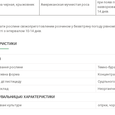
при появі 
а черная, крыжовник
Американская мучнистая роса
захворюван
14 днів.
ати рослини свіжоприготовленим розчином у безвітряну погоду рівном
ті з інтервалом 10-14 днів.
РИСТИКИ
І
вання рослини
Темно-бура
тивна форма
Концентрат
дії пестициду
Суцільного
 склад
Неорганічн
УВАЛЬНИЦЬКІ ХАРАКТЕРИСТИКИ
ані культури
огірки, чо