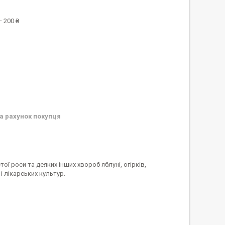
 200 ₴
а рахунок покупця
ї роси та деяких інших хвороб яблуні, огірків,
і лікарських культур.