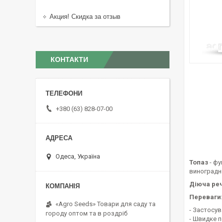
Акция! Скидка за отзыв
КОНТАКТИ
+380 (63) 828-07-00
Одеса, Україна
Топаз
- фу
виноградно
Діюча ре
Переваги
«Agro Seeds» Товари для саду та
- Застосув
городу оптом та в роздріб
- Швидке 