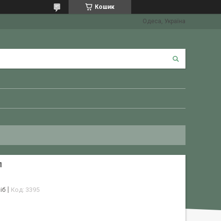
Кошик
Одеса, Україна
Л
іб
Код:
3395