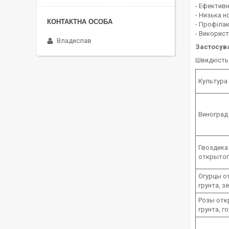
- Ефективн
- Низька н
- Профіла
- Викорис
Владислав
Застосув
Швидкість д
Культура
Виноград
Гвоздика
открытог
Огурцы о
грунта, з
Розы отк
грунта, 