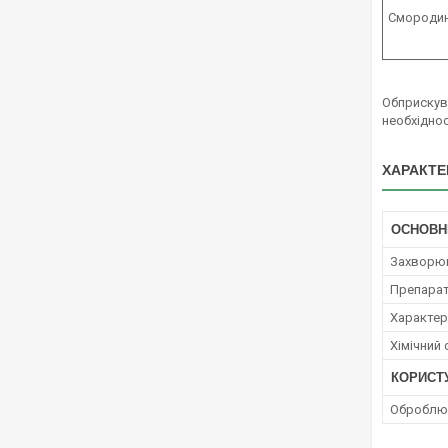
Смородин
Обприскув
необхіднос
ХАРАКТЕ
ОСНОВН
Захворю
Препара
Характер 
Хімічний
КОРИСТ
Оброблюв