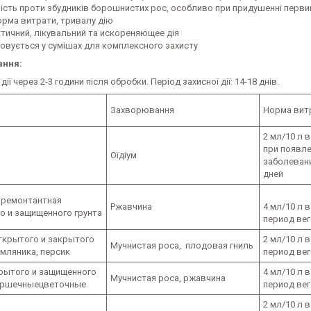
ість проти збудників борошнистих рос, особливо при придушенні первин
орма витрати, тривалу дію
ктичний, лікувальний та искореняющее дія
товується у сумішах для комплексного захисту
ання:
ії через 2-3 години після обробки. Період захисної дії: 14-18 днів.
Захворювання
Норма вит
2 мл/10 л 
при появл
Оїдіум
заболевани
дней
 ремонтантная
Ржавчина
4 мл/10 л 
о и защищенного грунта
период вег
ткрытого и закрытого
2 мл/10 л 
Мучнистая роса, плодовая гниль
емляника, персик
период вег
рытого и защищенного
4 мл/10 л 
Мучнистая роса, ржавчина
горшечныецветочные
период вег
2 мл/10 л 