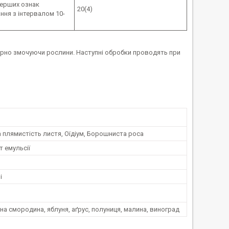
перших ознак
20(4)
ня з інтервалом 10-
ірно змочуючи рослини. Наступні обробки проводять при
 плямистість листя, Оїдіум, Борошниста роса
 емульсії
і
рна смородина, яблуня, аґрус, полуниця, малина, виноград