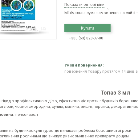
Показати оптові ціни
Мінімальна сума замовлення на сайті —
Купити
+380 (63) 828-07-00
повернення товару протягом 14 днів
з
Топаз 3 мл
нгіцид з профілактичною дією, ефективно діє проти збудників борошнисто
ї лози, чорної смородини, суниці, малини, вишні, персика, декоративних 
човина:
пенконазол
:
ання на будь-яких культурах, де виникає проблема борошнистої роси
поглинання рослинами що знижує ризик змиванню препарату дощем