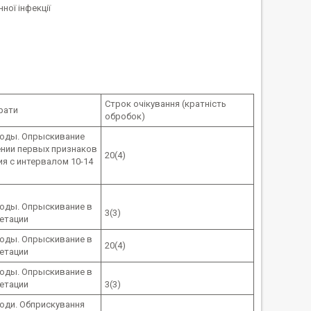
ної інфекції
Строк очікування (кратність
рати
обробок)
воды. Опрыскивание
ении первых признаков
20(4)
я с интервалом 10-14
воды. Опрыскивание в
3(3)
етации
воды. Опрыскивание в
20(4)
етации
воды. Опрыскивание в
етации
3(3)
води. Обприскування