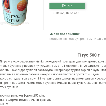
Купити
+380 (63) 828-07-00
повернення товару протягом 14 днів
з
Тітус 500 г
Тітус
– високоефективний післясходовий препарат для контролю комплек
льних бур'янів у посівах кукурудзи, томатів і картоплі. Тітус швидко пр
слини. Вже відразу після застосування препарату ріст бур'янів зупиняєт
дмирання закінчень пагонів і некроз, проявляються протягом 5 днів.
дко розкладається в грунті, і не приносить шкоди навколишньому серед
 проти проблемних злакових бур'янів (мишій, пирій, гумай, їжовник зви
тих бур'янів.
човина: римсульфурон 250 г/кг;
тивна Форма: водорозчинні гранули;
500 г;