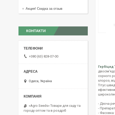
Акция! Скидка за отзыв
КОНТАКТИ
+380 (63) 828-07-00
Гербіцид
двосім'ядо
сорного ро
хлороз, ві
Одеса, Україна
Тітус шви
ефективний
широколис
- Діюча ре
«Agro Seeds» Товари для саду та
- Препара
городу оптом та в роздріб
- Фасовка: 