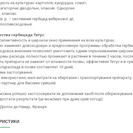
ують на культурах: картопля, кукурудза, томат;
 Багаторічні дводольні, злакові. Однорічні
 злакові;
 в. р. – системний гербіцид вибіркової дії,
 послевсходовый.
ства гербицида Титус:
 селективность и широкое окно применения на всех культурах;
ью заменяет довсходовую и предпосевную программы обработки герби
ходовое внесение позволяет уничтожить одним опрыскиванием широки
нормы расхода; полностью проникает в растение в течении 3 часов, пос
ть препарата не зависит от влажности почвы, эффективен Титус и в сух
полураспада в почве составляет 10 дней;
хема застосування;
у використанні, малі витрати на зберігання і транспортування препарату;
й партнер для бакових сумішей.
можна успішно застосовувати як допоміжний засіб після обприскування 
остатні результати (це можливо при дуже сухій погоді).
 Дюпон де Немур, Франція.
РИСТИКИ