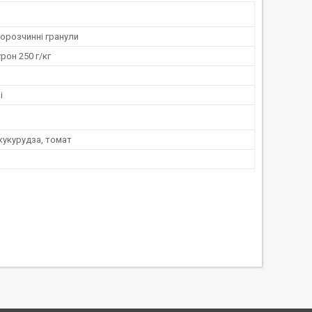
орозчинні гранули
он 250 г/кг
і
кукурудза, томат