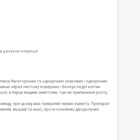
а рахунок покупця
су багаторічних та однорічних злакових і однорічних
оникає через листову поверхню і блокує поділ клітин
ься, а перші видимі симптоми, такі як припинення росту,
овищу, при цьому має тривалий термін захисту. Препарат
чайний, мыший та інші), проти основних дводольних