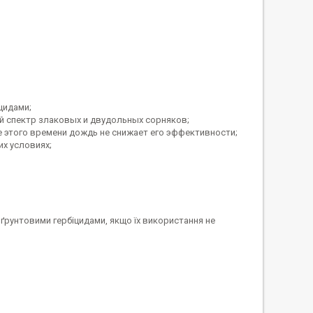
цидами;
й спектр злаковых и двудольных сорняков;
ле этого времени дождь не снижает его эффективности;
их условиях;
ґрунтовими гербіцидами, якщо їх використання не