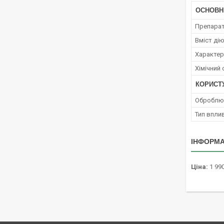
ОСНОВН
Препара
Вміст ді
Характер 
Хімічний
КОРИСТ
Оброблюв
Тип вплив
ІНФОРМА
Ціна:
1 990