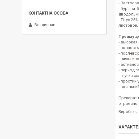
- Застосов
- Бур'яни:
дводольні,
- Тітус 25%
Владислав
листовой,
Преимуще
- высокая
- полност
- послевс
- низкие 
- активнос
- период 
- гнучка с
- простий 
- ідеальни
Препарат 
отримано д
Виробник:
ХАРАКТЕ