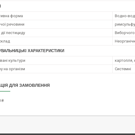
І
тивна форма
Водно-вод
ючої речовини
римсульфур
дії пестициду
Виборчого
 склад
Неорганічн
УВАЛЬНИЦЬКІ ХАРАКТЕРИСТИКИ
ані культури
картопля, 
у на організм
Системні
ЦІЯ ДЛЯ ЗАМОВЛЕННЯ
 ₴