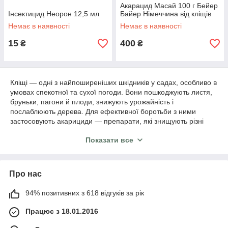
Акарацид Масай 100 г Бейер
Інсектицид Неорон 12,5 мл
Байер Німеччина від кліщів
Немає в наявності
Немає в наявності
15
400
₴
₴
Кліщі — одні з найпоширеніших шкідників у садах, особливо в
умовах спекотної та сухої погоди. Вони пошкоджують листя,
бруньки, пагони й плоди, знижують урожайність і
послаблюють дерева. Для ефективної боротьби з ними
застосовують акарициди — препарати, які знищують різні
види кліщів. В інтернет-магазині Agro Seeds можна купити
Показати все
акарициди для саду з доставкою по всій Україні — як оптом,
так і в роздріб.
У нашому каталозі представлені засоби для плодових дерев,
Про нас
ягідних кущів, винограду, полуниці та інших садових культур.
Всі препарати сертифіковані, перевірені та адаптовані до
українських кліматичних умов.
94% позитивних з 618 відгуків за рік
Що таке акарициди і навіщо вони
Працює з 18.01.2016
потрібні в саду