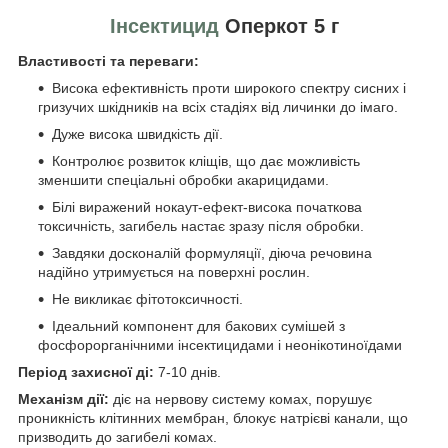
Інсектицид
Оперкот 5 г
Властивості та переваги:
Висока ефективність проти широкого спектру сисних і
гризучих шкідників на всіх стадіях від личинки до імаго.
Дуже висока швидкість дії.
Контролює розвиток кліщів, що дає можливість
зменшити спеціальні обробки акарицидами.
Білі виражений нокаут-ефект-висока початкова
токсичність, загибель настає зразу після обробки.
Завдяки досконалій формуляції, діюча речовина
надійно утримується на поверхні рослин.
Не викликає фітотоксичності.
Ідеальний компонент для бакових сумішей з
фосфорорганічними інсектицидами і неонікотиноїдами
Період захисної ді:
7-10 днів.
Механізм дії:
діє на нервову систему комах, порушує
проникність клітинних мембран, блокує натрієві канали, що
призводить до загибелі комах.