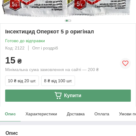
Інсектицид Оперкот 5 р оригінал
Готово до відправки
Код: 2122
Опт і роздріб
15
₴
Мінімальна сума замовлення на сайті — 200 ₴
10 ₴
від 20 шт.
8 ₴
від 100 шт.
Купити
Опис
Характеристики
Доставка
Оплата
Умови п
Опис