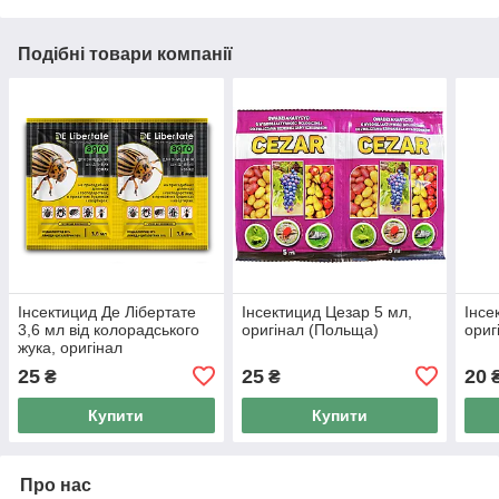
Подібні товари компанії
Інсектицид Де Лібертате
Інсектицид Цезар 5 мл,
Інсе
3,6 мл від колорадського
оригінал (Польща)
ориг
жука, оригінал
25
25
20
₴
₴
Купити
Купити
Про нас