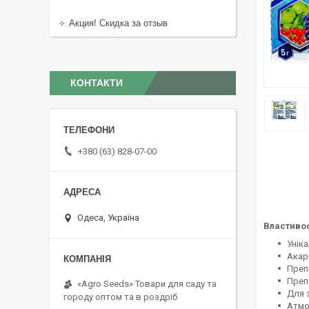
Акция! Скидка за отзыв
КОНТАКТИ
+380 (63) 828-07-00
Одеса, Україна
Властивос
Унік
Акар
Преп
Преп
«Agro Seeds» Товари для саду та
Для 
городу оптом та в роздріб
Атмо