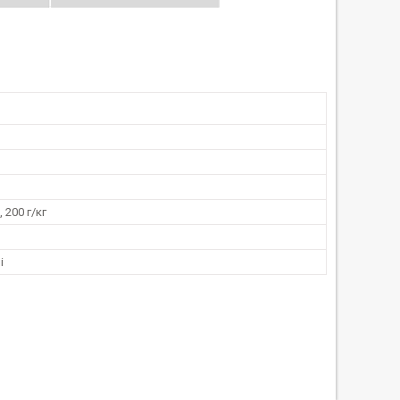
 200 г/кг
і