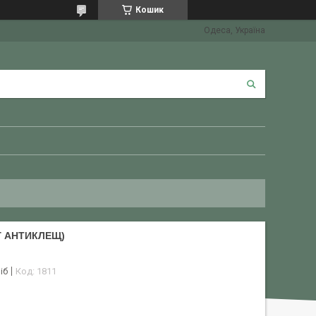
Кошик
Одеса, Україна
Г АНТИКЛЕЩ)
іб
Код:
1811