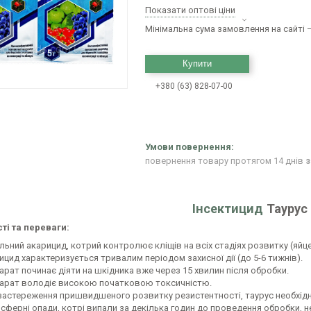
Показати оптові ціни
Мінімальна сума замовлення на сайті —
Купити
+380 (63) 828-07-00
повернення товару протягом 14 днів
з
Інсектицид
Таурус 
ті та переваги:
альний акарицид, котрий контролює кліщів на всіх стадіях розвитку (яйц
ицид характеризується тривалим періодом захисної дії (до 5-6 тижнів).
арат починає діяти на шкідника вже через 15 хвилин після обробки.
арат володіє високою початковою токсичністю.
застереження пришвидшеного розвитку резистентності, таурус необхідно
сферні опади, котрі випали за декілька годин до проведення обробки, 