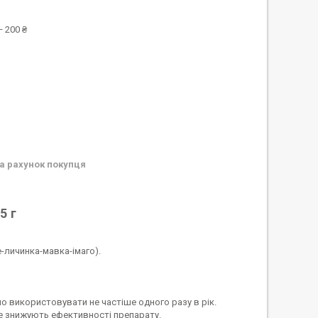
 200 ₴
а рахунок покупця
5 г
е-личинка-мавка-імаго).
 використовувати не частіше одного разу в рік.
не знижують ефективності препарату.