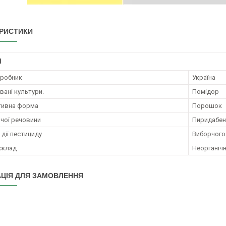
РИСТИКИ
І
иробник
Україна
ані культури.
Помідор
тивна форма
Порошок
ючої речовини
Пиридабен,
дії пестициду
Виборчого
 склад
Неорганічн
ЦІЯ ДЛЯ ЗАМОВЛЕННЯ