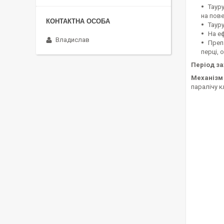
Таур
на пове
Таур
На е
Владислав
Преп
перці, о
Період зах
Механізм 
паралічу к