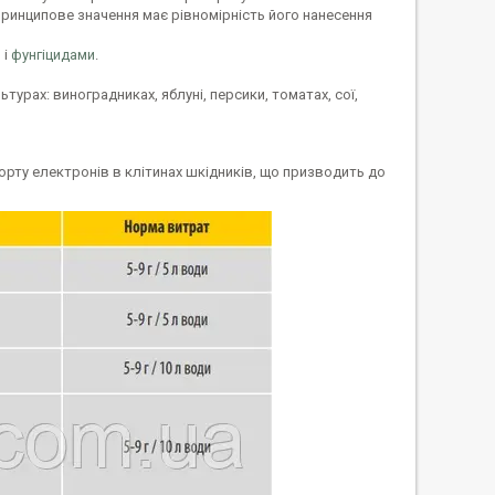
принципове значення має рівномірність його нанесення
 і
фунгіцидами
.
рах: виноградниках, яблуні, персики, томатах, сої,
орту електронів в клітинах шкідників, що призводить до