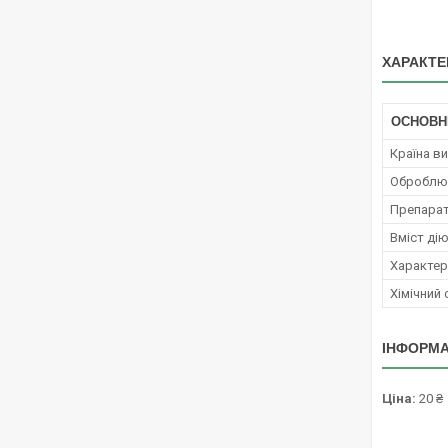
ХАРАКТЕ
ОСНОВН
Країна в
Оброблюв
Препара
Вміст ді
Характер 
Хімічний
ІНФОРМА
Ціна:
20 ₴