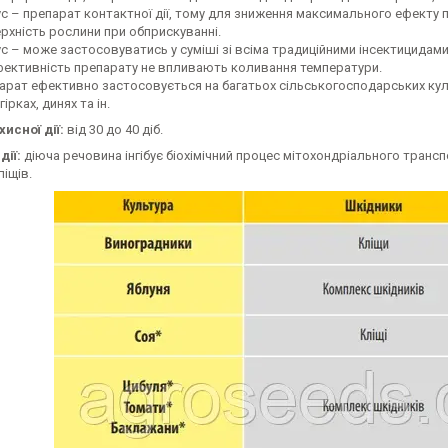
ус – препарат контактної дії, тому для зниження максимального ефекту 
рхність рослини при обприскуванні.
ус – може застосовуватись у суміші зі всіма традиційними інсектицидами
фективність препарату не впливають коливання температури.
арат ефективно застосовується на багатьох сільськогосподарських культу
гірках, динях та ін.
исної дії:
від 30 до 40 діб.
дії:
діюча речовина інгібує біохімічний процес мітохондріального трансп
ліщів.