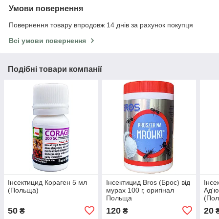
Умови повернення
Повернення товару впродовж 14 днів за рахунок покупця
Всі умови повернення
Подібні товари компанії
Інсектицид Кораген 5 мл
Інсектицид Bros (Брос) від
Інсе
(Польща)
мурах 100 г, оригінал
Ад'ю
Польща
(По
50
120
20
₴
₴