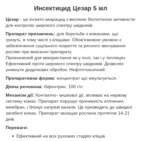
Инсектицид Цезар 5 мл
Цезар
- це інсекто-акарацид з високою біологічною активністю
для контролю широкого спектру шкідників.
Препарат призначень:
для боротьби з комахами, що
гризуть, в тому числі з кліщами. Обов'язковою умовою є
забезпечення суцільного покриття та рясного змочування
рослин при внесенні препарату.
Призначений для використання як у полі, так і у теплицях.
Ефективний проти широкого спектру шкідників. Дозволяє
уникнути додаткових обробок. Нефітотоксичний.
Препаративна форма:
концентрат що емульгується.
Діюча речовина:
біфентрин, 100 г/л
Механізм дії:
Контактно- кишкової дії, впливає на нервову
систему комах. Препарат порушує проникність клітинних
мембран, і блокує натрієві канали. Це призводить до швидкої
загибелі комах. Препарат захищає рослини протягом 14-21
днів.
Переваги:
Ефективний на всіх рухомих стадіях кліщів.