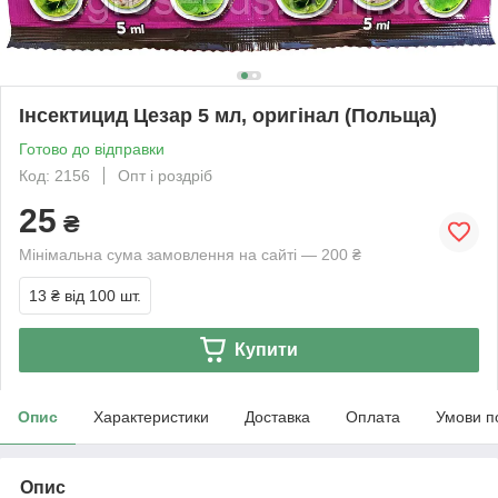
Інсектицид Цезар 5 мл, оригінал (Польща)
Готово до відправки
Код: 2156
Опт і роздріб
25
₴
Мінімальна сума замовлення на сайті — 200 ₴
13 ₴
від 100 шт.
Купити
Опис
Характеристики
Доставка
Оплата
Умови п
Опис