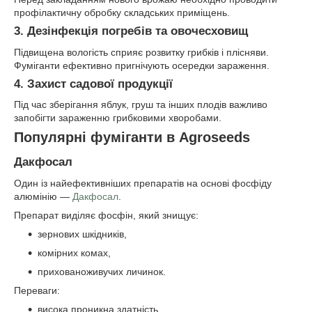
профілактичну обробку складських приміщень.
3. Дезінфекція погребів та овочесховищ
Підвищена вологість сприяє розвитку грибків і плісняви.
Фуміганти ефективно пригнічують осередки зараження.
4. Захист садової продукції
Під час зберігання яблук, груш та інших плодів важливо
запобігти зараженню грибковими хворобами.
Популярні фуміганти в Agroseeds
Дакфосал
Один із найефективніших препаратів на основі фосфіду
алюмінію —
Дакфосал
.
Препарат виділяє фосфін, який знищує:
зернових шкідників,
комірних комах,
прихованоживучих личинок.
Переваги:
висока проникна здатність,