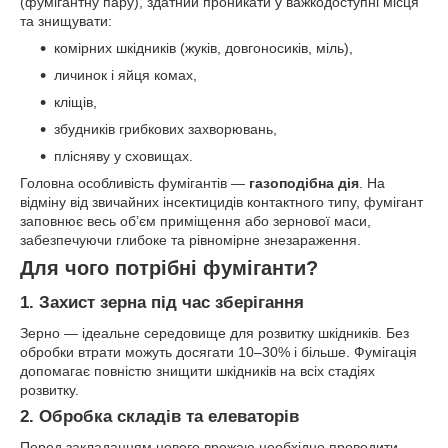
(фумігантну пару), здатний проникати у важкодоступні місця
та знищувати:
комірних шкідників (жуків, довгоносиків, міль),
личинок і яйця комах,
кліщів,
збудників грибкових захворювань,
плісняву у сховищах.
Головна особливість фумігантів —
газоподібна дія
. На
відміну від звичайних інсектицидів контактного типу, фумігант
заповнює весь об’єм приміщення або зернової маси,
забезпечуючи глибоке та рівномірне знезараження.
Для чого потрібні фуміганти?
1. Захист зерна під час зберігання
Зерно — ідеальне середовище для розвитку шкідників. Без
обробки втрати можуть досягати 10–30% і більше. Фумігація
допомагає повністю знищити шкідників на всіх стадіях
розвитку.
2. Обробка складів та елеваторів
Перед закладанням нового врожаю необхідно проводити