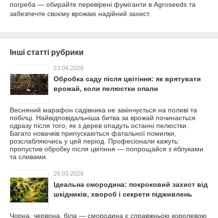
погреба — обирайте перевірені фуміганти в Agroseeds та
забезпечте своєму врожаю надійний захист.
Інші статті рубрики
23.04.2026
Обробка саду після цвітіння: як врятувати
врожай, коли пелюстки опали
Весняний марафон садівника не закінчується на поливі та
побілці. Найвідповідальніша битва за врожай починається
одразу після того, як з дерев опадуть останні пелюстки.
Багато новачків припускаються фатальної помилки,
розслабляючись у цей період. Професіонали кажуть:
пропустив обробку після цвітіння — попрощайся з яблуками
та сливами.
26.03.2026
Ідеальна смородина: покроковий захист від
шкідників, хвороб і секрети підживлень
Чорна, червона, біла — смородина є справжньою королевою