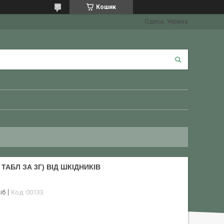
Кошик
Одеса, Україна
ТАБЛ ЗА 3Г) ВІД ШКІДНИКІВ
іб
Код:
00133