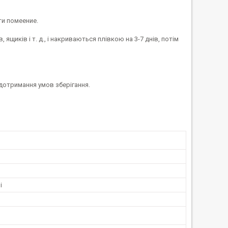
ти помеение.
, ящиків і т. д., і накриваються плівкою на 3-7 днів, потім
 дотримання умов зберігання.
і