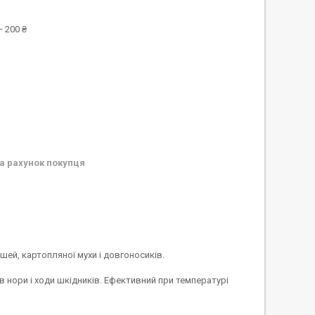
 200 ₴
а рахунок покупця
ей, картопляної мухи і довгоносиків.
в нори і ходи шкідників. Ефективний при температурі