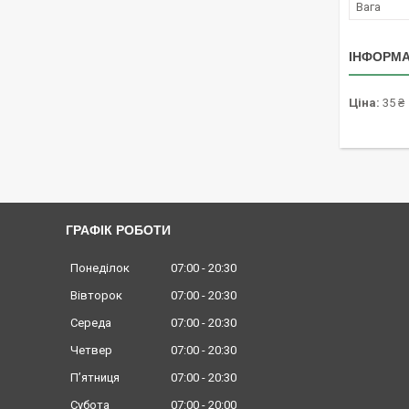
Вага
ІНФОРМА
Ціна:
35 ₴
ГРАФІК РОБОТИ
Понеділок
07:00
20:30
Вівторок
07:00
20:30
Середа
07:00
20:30
Четвер
07:00
20:30
Пʼятниця
07:00
20:30
Субота
07:00
20:00