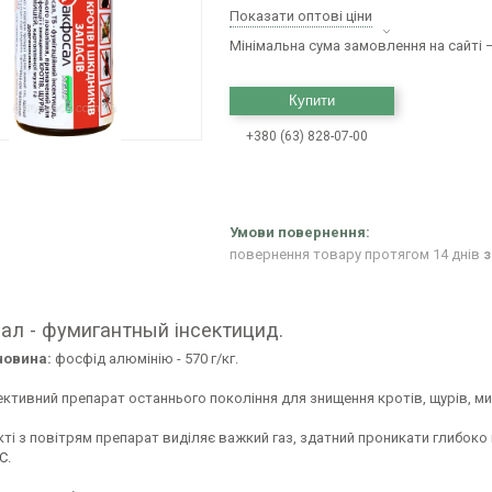
Показати оптові ціни
Мінімальна сума замовлення на сайті —
Купити
+380 (63) 828-07-00
повернення товару протягом 14 днів
з
ал - фумигантный інсектицид.
човина:
фосфід алюмінію - 570 г/кг.
тивний препарат останнього покоління для знищення кротів, щурів, миш
ті з повітрям препарат виділяє важкий газ, здатний проникати глибоко 
°C
.