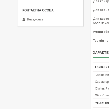
Для гризу
Для зерно
Для карто
Владислав
обов'язко
Умови збе
Термін пр
ХАРАКТЕ
ОСНОВН
Країна в
Характер 
Хімічний
Оброблюв
УПАКОВ