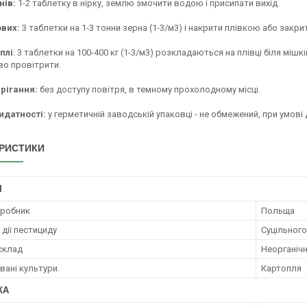
нів:
1-2 таблетку в нірку, землю змочити водою і присипати вихід.
вих:
3 таблетки на 1-3 тонни зерна (1-3/м3) і накрити плівкою або закри
плі
: 3 таблетки на 100-400 кг (1-3/м3) розкладаються на плівці біля мішків
во провітрити.
рігання:
без доступу повітря, в темному прохолодному місці.
идатності:
у герметичній заводській упаковці - не обмежений, при умові
РИСТИКИ
І
иробник
Польща
дії пестициду
Суцільного
 склад
Неорганічн
ані культури.
Картопля
КА