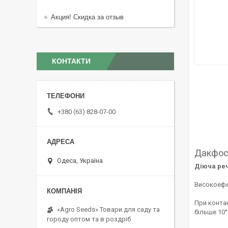
Акция! Скидка за отзыв
КОНТАКТИ
+380 (63) 828-07-00
Дакфос
Одеса, Україна
Діюча ре
Високоефек
При контак
«Agro Seeds» Товари для саду та
більше 10
городу оптом та в роздріб