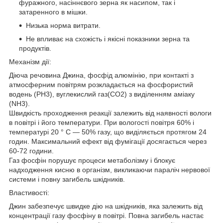
фуражного, насіннєвого зерна як насипом, так і
затаренного в мішки.
Низька норма витрати.
Не впливає на схожість і якісні показники зерна та
продуктів.
Механізм дії:
Діюча речовина Джина, фосфід алюмінію, при контакті з
атмосферним повітрям розкладається на фосфористий
водень (РН3), вуглекислий газ(СО2) з виділенням аміаку
(NH3).
Швидкість проходження реакції залежить від наявності вологи
в повітрі і його температури. При вологості повітря 60% і
температурі 20 ° C ― 50% газу, що виділяється протягом 24
годин. Максимальний ефект від фумігації досягається через
60-72 години.
Газ фосфін порушує процеси метаболізму і блокує
надходження кисню в організм, викликаючи параліч нервової
системи і повну загибель шкідників.
Властивості:
Джин забезпечує швидке дію на шкідників, яка залежить від
концентрації газу фосфіну в повітрі. Повна загибель настає