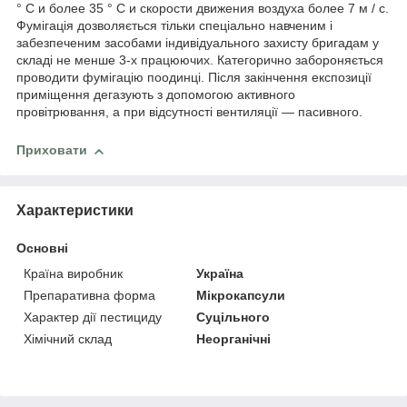
° С и более 35 ° С и скорости движения воздуха более 7 м / с.
Фумігація дозволяється тільки спеціально навченим і
забезпеченим засобами індивідуального захисту бригадам у
складі не менше 3-х працюючих. Категорично забороняється
проводити фумігацію поодинці. Після закінчення експозиції
приміщення дегазують з допомогою активного
провітрювання, а при відсутності вентиляції ― пасивного.
Приховати
Характеристики
Основні
Країна виробник
Україна
Препаративна форма
Мікрокапсули
Характер дії пестициду
Суцільного
Хімічний склад
Неорганічні