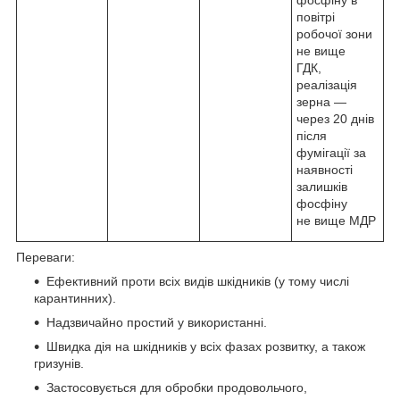
фосфіну в
повітрі
робочої зони
не вище
ГДК,
реалізація
зерна ―
через 20 днів
після
фумігації за
наявності
залишків
фосфіну
не вище МДР
Переваги:
Ефективний проти всіх видів шкідників (у тому числі
карантинних).
Надзвичайно простий у використанні.
Швидка дія на шкідників у всіх фазах розвитку, а також
гризунів.
Застосовується для обробки продовольчого,