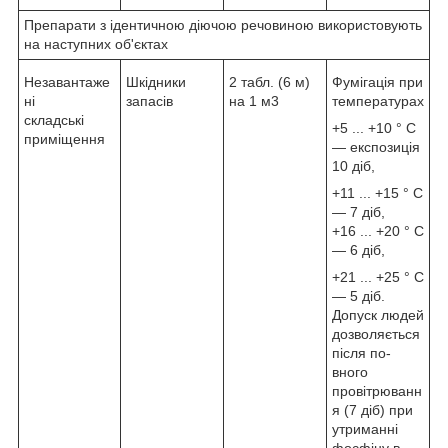
Препарати з ідентичною діючою речовиною використовують
на наступних об'єктах
Незавантаже
Шкідники
2 табл. (6 м)
Фумігація при
ні
запасів
на 1 м3
температурах
складські
+5 ... +10 ° С
приміщення
― експозиція
10 діб,
+11 ... +15 ° С
― 7 діб,
+16 ... +20 ° С
― 6 діб,
+21 ... +25 ° С
― 5 діб.
Допуск людей
дозволяється
після по-
вного
провітрюванн
я (7 діб) при
утриманні