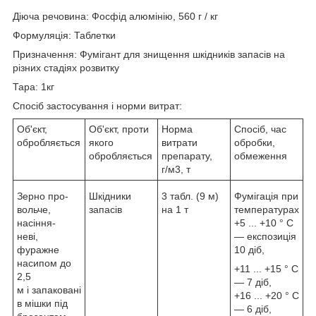
Діюча речовина: Фосфід алюмінію, 560 г / кг
Формуляція: Таблетки
Призначення: Фумігант для знищення шкідників запасів на
різних стадіях розвитку
Тара: 1кг
Спосіб застосування і норми витрат:
Об'єкт,
Об'єкт, проти
Норма
Спосіб, час
обробляється
якого
витрати
обробки,
обробляється
препарату,
обмеження
г/м3, т
Зерно про-
Шкідники
3 табл. (9 м)
Фумігація при
вольче,
запасів
на 1 т
температурах
насіння-
+5 ... +10 ° С
неві,
― експозиція
фуражне
10 діб,
насипом до
+11 ... +15 ° С
2,5
― 7 діб,
м і запаковані
+16 ... +20 ° С
в мішки під
― 6 діб,