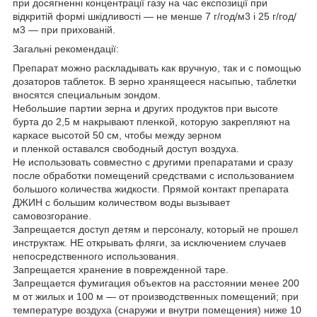
при досягненні концентрації газу на час експозиції при
відкритій формі шкідливості ― не менше 7 г/год/м3 і 25 г/год/
м3 ― при прихованій.
Загальні рекомендації:
Препарат можно раскладывать как вручную, так и с помощью
дозаторов таблеток. В зерно хранящееся насыпью, таблетки
вносятся специальным зондом.
Небольшие партии зерна и других продуктов при высоте
бурта до 2,5 м накрывают пленкой, которую закрепляют на
каркасе высотой 50 см, чтобы между зерном
и пленкой оставался свободный доступ воздуха.
Не использовать совместно с другими препаратами и сразу
после обработки помещений средствами с использованием
большого количества жидкости. Прямой контакт препарата
ДЖИН с большим количеством воды вызывает
самовозгорание.
Запрещается доступ детям и персоналу, который не прошел
инструктаж. НЕ открывать фляги, за исключением случаев
непосредственного использования.
Запрещается хранение в поврежденной таре.
Запрещается фумигация объектов на расстоянии менее 200
м от жилых и 100 м ― от производственных помещений; при
температуре воздуха (снаружи и внутри помещения) ниже 10