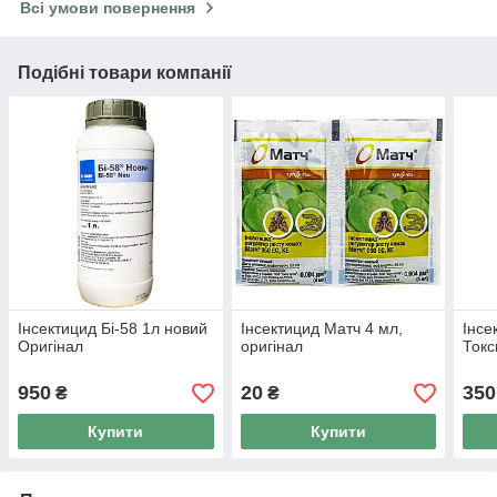
Всі умови повернення
Подібні товари компанії
Інсектицид Бі-58 1л новий
Інсектицид Матч 4 мл,
Інсе
Оригінал
оригінал
Токс
950
20
350
₴
₴
Купити
Купити