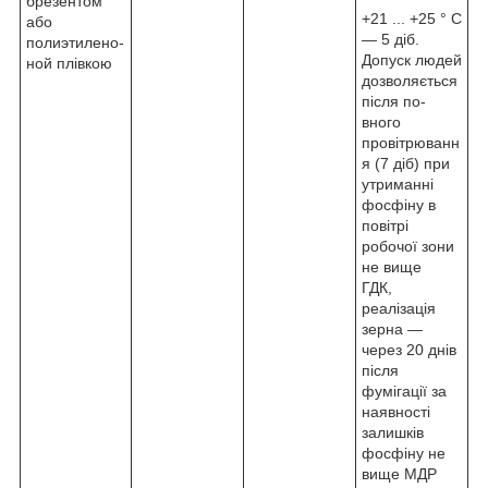
брезентом
+21 ... +25 ° С
або
― 5 діб.
полиэтилено-
Допуск людей
ной плівкою
дозволяється
після по-
вного
провітрюванн
я (7 діб) при
утриманні
фосфіну в
повітрі
робочої зони
не вище
ГДК,
реалізація
зерна ―
через 20 днів
після
фумігації за
наявності
залишків
фосфіну не
вище МДР