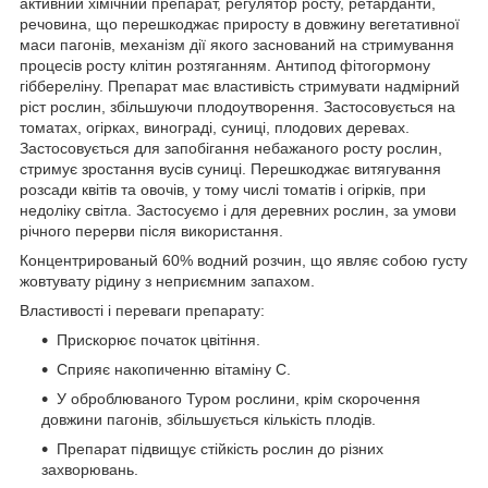
активний хімічний препарат, регулятор росту, ретарданти,
речовина, що перешкоджає приросту в довжину вегетативної
маси пагонів, механізм дії якого заснований на стримування
процесів росту клітин розтяганням. Антипод фітогормону
гіббереліну. Препарат має властивість стримувати надмірний
ріст рослин, збільшуючи плодоутворення. Застосовується на
томатах, огірках, винограді, суниці, плодових деревах.
Застосовується для запобігання небажаного росту рослин,
стримує зростання вусів суниці. Перешкоджає витягування
розсади квітів та овочів, у тому числі томатів і огірків, при
недоліку світла. Застосуємо і для деревних рослин, за умови
річного перерви після використання.
Концентрированый 60% водний розчин, що являє собою густу
жовтувату рідину з неприємним запахом.
Властивості і переваги препарату:
Прискорює початок цвітіння.
Сприяє накопиченню вітаміну С.
У оброблюваного Туром рослини, крім скорочення
довжини пагонів, збільшується кількість плодів.
Препарат підвищує стійкість рослин до різних
захворювань.