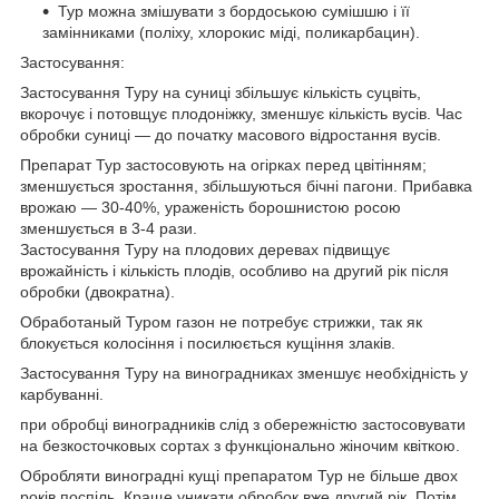
Тур можна змішувати з бордоською сумішшю і її
замінниками (поліху, хлорокис міді, поликарбацин).
Застосування:
Застосування Туру на суниці збільшує кількість суцвіть,
вкорочує і потовщує плодоніжку, зменшує кількість вусів. Час
обробки суниці — до початку масового відростання вусів.
Препарат Тур застосовують на огірках перед цвітінням;
зменшується зростання, збільшуються бічні пагони. Прибавка
врожаю — 30-40%, ураженість борошнистою росою
зменшується в 3-4 рази.
Застосування Туру на плодових деревах підвищує
врожайність і кількість плодів, особливо на другий рік після
обробки (двократна).
Обработаный Туром газон не потребує стрижки, так як
блокується колосіння і посилюється кущіння злаків.
Застосування Туру на виноградниках зменшує необхідність у
карбуванні.
при обробці виноградників слід з обережністю застосовувати
на безкосточковых сортах з функціонально жіночим квіткою.
Обробляти виноградні кущі препаратом Тур не більше двох
років поспіль. Краще уникати обробок вже другий рік. Потім