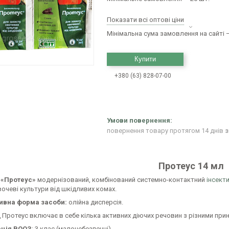
Показати всі оптові ціни
Мінімальна сума замовлення на сайті —
Купити
+380 (63) 828-07-00
повернення товару протягом 14 днів
з
Протеус 14 мл
 «Протеус»
модернізований, комбінований системно-контактний
інсект
вочеві культури від шкідливих комах.
ивна форма засоби:
олійна дисперсія.
 Протеус включає в себе кілька активних діючих речовин з різними принц
ація ВООЗ
: 3 клас (малонебезпечні).