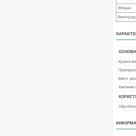
Яблуня
Виноград
ХАРАКТЕ
ОСНОВН
Країна в
Препара
Вміст ді
Хімічний
КОРИСТ
Оброблюв
ІНФОРМА