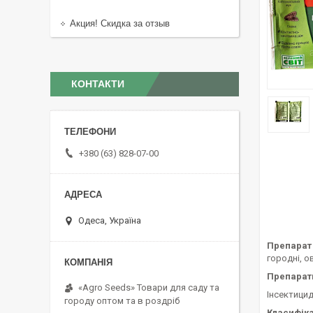
Акция! Скидка за отзыв
КОНТАКТИ
+380 (63) 828-07-00
Одеса, Україна
Препарат
городні, о
Препарат
«Agro Seeds» Товари для саду та
Інсектицид
городу оптом та в роздріб
Класифік