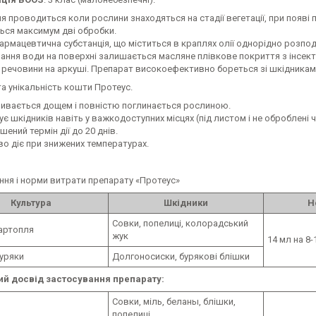
 проводиться коли рослини знаходяться на стадії вегетації, при появі
ься максимум дві обробки.
рмацевтична субстанція, що міститься в краплях олії однорідно розподі
ння води на поверхні залишається масляне плівкове покриття з інсекти
речовини на аркуші. Препарат високоефективно бореться зі шкідниками н
а унікальність кошти Протеус.
мивається дощем і повністю поглинається рослиною.
є шкідників навіть у важкодоступних місцях (під листом і не оброблені 
шений термін дії до 20 днів.
во діє при знижених температурах.
ння і норми витрати препарату «Протеус»
Культура
Шкідники
Н
Совки, попелиці, колорадський
картопля
жук
14 мл на 8-
буряки
Долгоносиски, бурякові блішки
й досвід застосування препарату:
Совки, міль, беланы, блішки,
попелиці