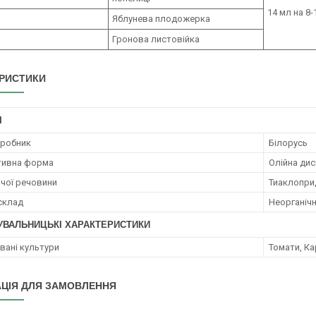
14 мл на 8-
Яблунева плодожерка
Гронова листовійка
РИСТИКИ
І
иробник
Білорусь
тивна форма
Олійна дис
ючої речовини
Тиаклоприд
 склад
Неорганічн
УВАЛЬНИЦЬКІ ХАРАКТЕРИСТИКИ
ані культури
Томати, Ка
ЦІЯ ДЛЯ ЗАМОВЛЕННЯ