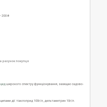
 200 ₴
а рахунок покупця
ицид
широкого спектру функціонування, захищає садово-
ипами дії: тіаклоприд 100г/л, дельтаметрин 10г/л.