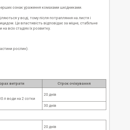
 перших ознак ураження комахами шкідниками.
ляються у воді, тому після потрапляння на листя і
цидом. Це властивість відповідає за міцне, стабільне
а всіх стадіях їх розвитку.
частини рослин).
орах витрати
Строк очікування
20 днів
10 л води на 2 сотки
30 днів
20 днів