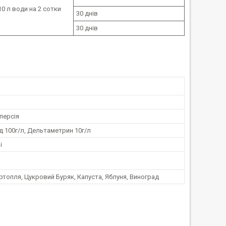
10 л води на 2 сотки
30 днів
30 днів
персія
 100г/л, Дельтаметрин 10г/л
і
ртопля, Цукровий Буряк, Капуста, Яблуня, Виноград