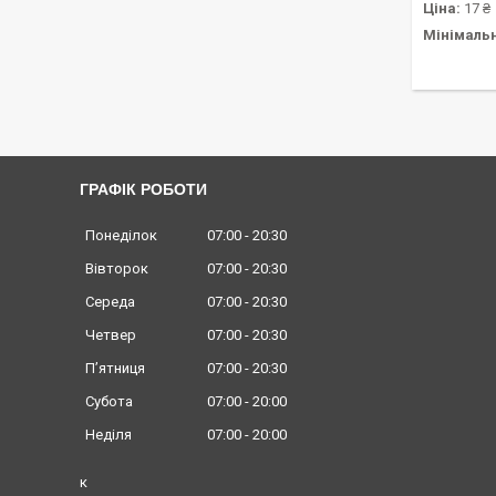
Ціна:
17 ₴
Мінімаль
ГРАФІК РОБОТИ
Понеділок
07:00
20:30
Вівторок
07:00
20:30
Середа
07:00
20:30
Четвер
07:00
20:30
Пʼятниця
07:00
20:30
Субота
07:00
20:00
Неділя
07:00
20:00
к