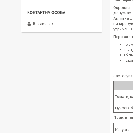
Окроплення
Допускаєт
Активна фа
Владислав
випаровува
утримання 
Переваги т
не з
знищу
збіль
чудо
Застосува
Томати, 
Цукрові 
Практични
Капуста