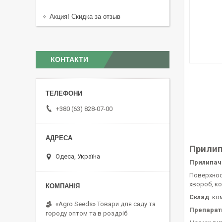
Акция! Скидка за отзыв
КОНТАКТИ
+380 (63) 828-07-00
Прилип
Одеса, Україна
Прилипач 
Поверхнос
хвороб, ко
Склад
: ко
«Agro Seeds» Товари для саду та
Препарат
городу оптом та в роздріб