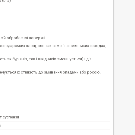
 л/га)
всій обробленої поверхні.
сподарських площ, але так само і на невеликих городах,
 як бур'янів, так і шкідників зменшується) і дія
печується їх стійкість до змивання опадами або росою.
 суспензії
і