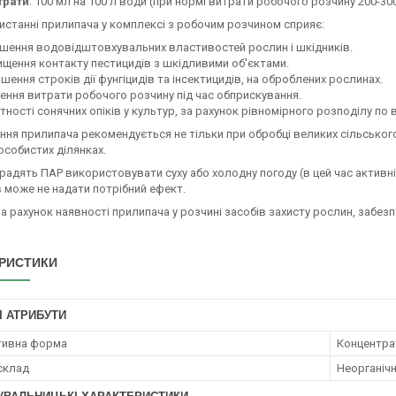
трати
: 100 мл на 100 л води (при нормі витрати робочого розчину 200-300
истанні прилипача у комплексі з робочим розчином сприяє:
шення водовідштовхувальних властивостей рослин і шкідників.
ищення контакту пестицидів з шкідливими об'єктами.
шення строків дії фунгіцидів та інсектицидів, на оброблених рослинах.
ення витрати робочого розчину під час обприскування.
тності сонячних опіків у культур, за рахунок рівномірного розподілу по 
ня прилипача рекомендується не тільки при обробці великих сільського
особистих ділянках.
адять ПАР використовувати суху або холодну погоду (в цей час активність
 може не надати потрібний ефект.
за рахунок наявності прилипача у розчині засобів захисту рослин, забез
РИСТИКИ
І АТРИБУТИ
тивна форма
Концентрат
 склад
Неорганічн