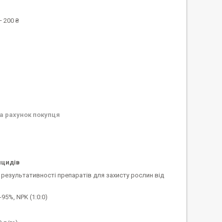
 200 ₴
а рахунок покупця
ицидів
результативності препаратів для захисту рослин від
95%, NPK (1:0:0)