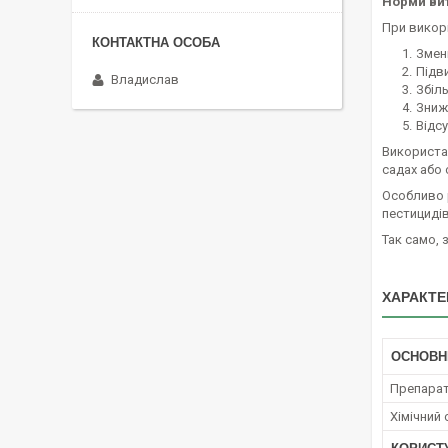
Норми ви
При викор
Змен
Підв
Владислав
Збіль
Зниж
Відсу
Використан
садах або 
Особливо р
пестицидів
Так само, 
ХАРАКТЕ
ОСНОВН
Препара
Хімічний