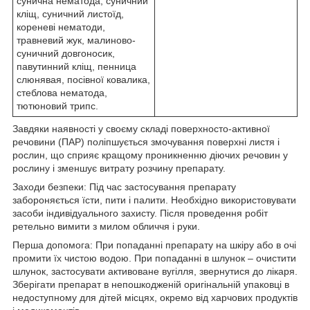
сунична нематода, суничний
кліщ, суничний листоїд,
кореневі нематоди,
травневий жук, малиново-
суничний довгоносик,
павутинний кліщ, пенница
слюнявая, посівної ковалика,
стеблова нематода,
тютюновий трипс.
Завдяки наявності у своєму складі поверхносто-активної
речовини (ПАР) поліпшується змочування поверхні листя і
рослин, що сприяє кращому проникненню діючих речовин у
рослину і зменшує витрату розчину препарату.
Заходи безпеки: Під час застосування препарату
забороняється їсти, пити і палити. Необхідно використовувати
засоби індивідуального захисту. Після проведення робіт
ретельно вимити з милом обличчя і руки.
Перша допомога: При попаданні препарату на шкіру або в очі
промити їх чистою водою. При попаданні в шлунок – очистити
шлунок, застосувати активоване вугілля, звернутися до лікаря.
Зберігати препарат в непошкодженій оригінальній упаковці в
недоступному для дітей місцях, окремо від харчових продуктів