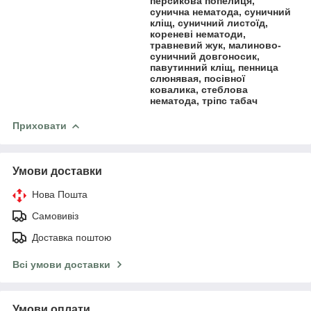
персикова попелиця,
сунична нематода, суничний
кліщ, суничний листоїд,
кореневі нематоди,
травневий жук, малиново-
суничний довгоносик,
павутинний кліщ, пенница
слюнявая, посівної
ковалика, стеблова
нематода, тріпс табач
Приховати
Умови доставки
Нова Пошта
Самовивіз
Доставка поштою
Всі умови доставки
Умови оплати