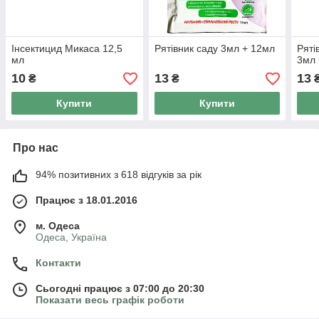
Інсектицид Микаса 12,5
Рятівник саду 3мл + 12мл
Ряті
мл
3мл 
10
13
13
₴
₴
Купити
Купити
Про нас
94% позитивних з 618 відгуків за рік
Працює з 18.01.2016
м. Одеса
Одеса, Україна
Контакти
Сьогодні працює з 07:00 до 20:30
Показати весь графік роботи