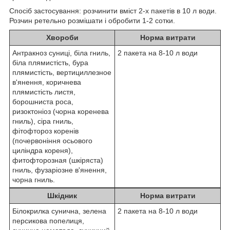
Спосіб застосування: розчинити вміст 2-х пакетів в 10 л води.
Розчин ретельно розмішати і обробити 1-2 сотки.
Хвороби
Норма витрати
Антракноз суниці, біла гниль,
2 пакета на 8-10 л води
біла плямистість, бура
плямистість, вертициллезное
в'янення, коричнева
плямистість листя,
борошниста роса,
ризоктоніоз (чорна коренева
гниль), сіра гниль,
фітофтороз коренів
(почервоніння осьового
циліндра кореня),
фитофторозная (шкіряста)
гниль, фузаріозне в'янення,
чорна гниль.
Шкідник
Норма витрати
Білокрилка сунична, зелена
2 пакета на 8-10 л води
персикова попелиця,