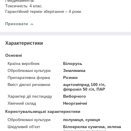
і медикаментів.
Токсичність: 4 клас.
Гарантійний термін зберігання – 4 роки.
Приховати
Характеристики
Основні
Країна виробник
Білорусь
Оброблювані культури.
Земляника
Препаративна форма
Розчин
Вміст діючої речовини
ацетоміприд 100 г/л,
фіпроніл 50 г/л, ПАР
Характер дії пестициду
Виборчого
Хімічний склад
Неорганічні
Користувальницькі характеристики
Оброблювані культури
полуниця, суниця
Шкідливий об'єкт
Білокрилка сунична, зелена