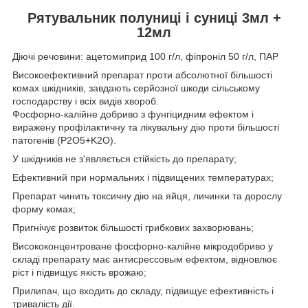
Рятувальник полуниці і суниці 3мл +
12мл
Діючі речовини: ацетомиприд 100 г/л, фіпроніл 50 г/л, ПАР
Високоефективний препарат проти абсолютної більшості
комах шкідників, завдають серйозної шкоди сільському
господарству і всіх видів хвороб.
Фосфорно-калійне добриво з фунгіцидним ефектом і
виражену профілактичну та лікувальну дію проти більшості
патогенів (P2O5+K2O).
У шкідників не з'являється стійкість до препарату;
Ефективний при нормальних і підвищених температурах;
Препарат чинить токсичну дію на яйця, личинки та дорослу
форму комах;
Пригнічує розвиток більшості грибкових захворювань;
Висококонцентроване фосфорно-калійне мікродобриво у
складі препарату має антисрессовым ефектом, відновлює
ріст і підвищує якість врожаю;
Прилипач, що входить до складу, підвищує ефективність і
тривалість дії.