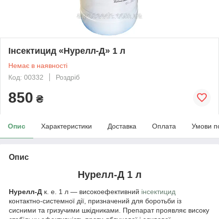
Інсектицид «Нурелл-Д» 1 л
Немає в наявності
Код: 00332
Роздріб
850
₴
Опис
Характеристики
Доставка
Оплата
Умови п
Опис
Нурелл-Д 1 л
Нурелл-Д
к. е. 1 л — високоефективний
інсектицид
контактно-системної дії, призначений для боротьби із
сисними та гризучими шкідниками. Препарат проявляє високу