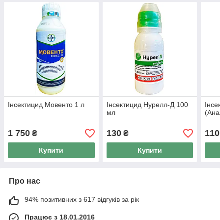
Інсектицид Мовенто 1 л
Інсектицид Нурелл-Д 100
Інсе
мл
(Ана
1 750
130
110
₴
₴
Купити
Купити
Про нас
94% позитивних з 617 відгуків за рік
Працює з 18.01.2016