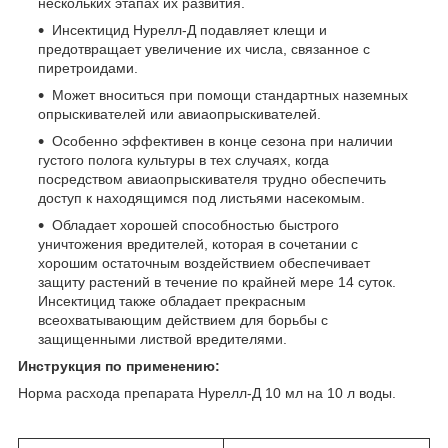
нескольких этапах их развития.
Инсектицид Нурелл-Д подавляет клещи и
предотвращает увеличение их числа, связанное с
пиретроидами.
Может вноситься при помощи стандартных наземных
опрыскивателей или авиаопрыскивателей.
Особенно эффективен в конце сезона при наличии
густого полога культуры в тех случаях, когда
посредством авиаопрыскивателя трудно обеспечить
доступ к находящимся под листьями насекомым.
Обладает хорошей способностью быстрого
уничтожения вредителей, которая в сочетании с
хорошим остаточным воздействием обеспечивает
защиту растений в течение по крайней мере 14 суток.
Инсектицид также обладает прекрасным
всеохватывающим действием для борьбы с
защищенными листвой вредителями.
Инструкция по применению:
Норма расхода препарата Нурелл-Д 10 мл на 10 л воды.