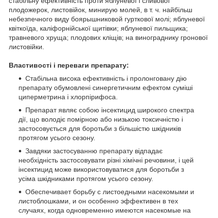
стабільну ефективність проти яблуневої і сливової
плодожерок, листовійок, минирую молей, в т. ч. найбільш
небезпечного виду боярышниковой гурткової молі; яблуневої
квіткоїда, каліфорнійської щитівки; яблуневої пильщика;
травневого хруща; плодових кліщів; на винограднику гронової
листовійки.
Властивості і переваги препарату:
Стабільна висока ефективність і пролонговану дію
препарату обумовлені синергетичним ефектом суміші
циперметрина і хлорпірифоса.
Препарат являє собою інсектицид широкого спектра
дії, що володіє помірною або низькою токсичністю і
застосовується для боротьби з більшістю шкідників
протягом усього сезону.
Завдяки застосуванню препарату відпадає
необхідність застосовувати різні хімічні речовини, і цей
інсектицид може використовуватися для боротьби з
усіма шкідниками протягом усього сезону.
Обеспечивает борьбу с листоедными насекомыми и
листоблошками, и он особенно эффективен в тех
случаях, когда одновременно имеются насекомые на