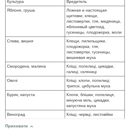
Культура
Вредитель
Яблоня, груша
Ложная и настоящая
щитовки, клещи,
листовертки, тля, медяница,
яблоневый цветоед,
гусеницы, плодожорка, моли
Слива, вишня
Клещи, пилильщики,
плодожорка, тля,
листовертки, гусеницы,
вишневая муха
Смородина, малина
Кліщі, попелиці, цикадки,
галиці, скляниці
Овочі
Кліщі, клопи, попелиці,
трипси, цибульна муха
Буряк, капуста
Клопи, блішки, попелиця,
мінуюча міль, цикадки,
капустяна муха
Виноград
Кліщі, червці, листовійки
Приховати