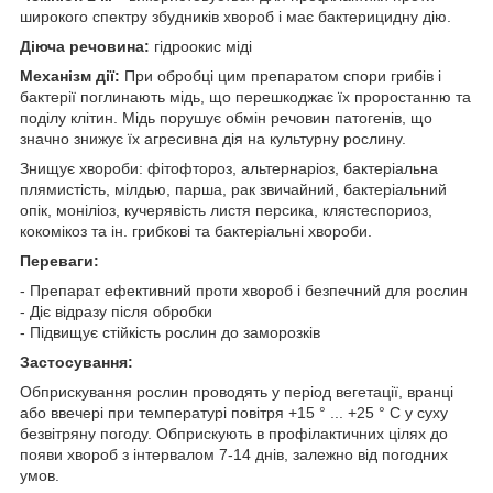
широкого спектру збудників хвороб і має бактерицидну дію.
Діюча речовина:
гідроокис міді
Механізм дії:
При обробці цим препаратом спори грибів і
бактерії поглинають мідь, що перешкоджає їх проростанню та
поділу клітин. Мідь порушує обмін речовин патогенів, що
значно знижує їх агресивна дія на культурну рослину.
Знищує хвороби: фітофтороз, альтернаріоз, бактеріальна
плямистість, мілдью, парша, рак звичайний, бактеріальний
опік, моніліоз, кучерявість листя персика, клястеспориоз,
кокомікоз та ін. грибкові та бактеріальні хвороби.
Переваги:
- Препарат ефективний проти хвороб і безпечний для рослин
- Діє відразу після обробки
- Підвищує стійкість рослин до заморозків
Застосування:
Обприскування рослин проводять у період вегетації, вранці
або ввечері при температурі повітря +15 ° ... +25 ° С у суху
безвітряну погоду. Обприскують в профілактичних цілях до
появи хвороб з інтервалом 7-14 днів, залежно від погодних
умов.