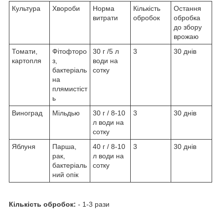
Культура
Хвороби
Норма
Кількість
Остання
витрати
обробок
обробка
до збору
врожаю
Томати,
Фітофторо
30 г /5 л
3
30 днів
картопля
з,
води на
бактеріаль
сотку
на
плямистіст
ь
Виноград
Мільдью
30 г / 8-10
3
30 днів
л води на
сотку
Яблуня
Парша,
40 г / 8-10
3
30 днів
рак,
л води на
бактеріаль
сотку
ний опік
Кількість обробок:
- 1-3 рази