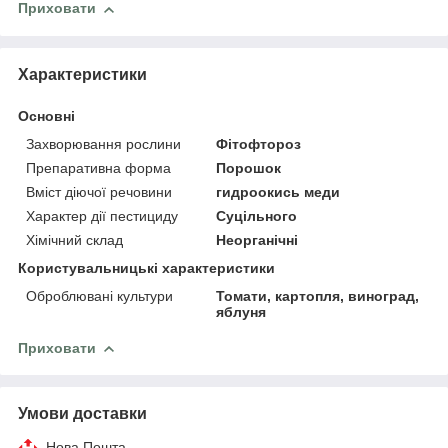
Приховати
Характеристики
Основні
Захворювання рослини
Фітофтороз
Препаративна форма
Порошок
Вміст діючої речовини
гидроокись меди
Характер дії пестициду
Суцільного
Хімічний склад
Неорганічні
Користувальницькі характеристики
Оброблювані культури
Томати, картопля, виноград,
яблуня
Приховати
Умови доставки
Нова Пошта