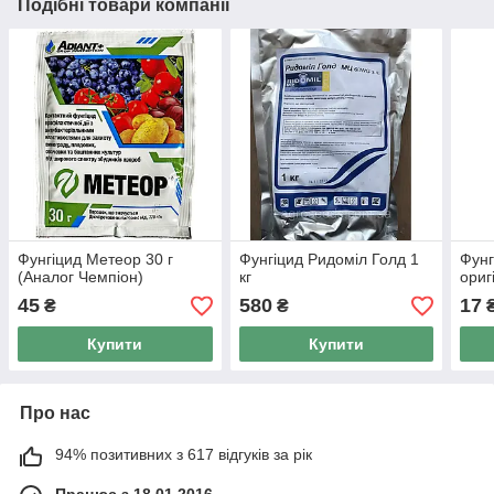
Подібні товари компанії
Фунгіцид Метеор 30 г
Фунгіцид Ридоміл Голд 1
Фунг
(Аналог Чемпіон)
кг
ориг
45
580
17
₴
₴
Купити
Купити
Про нас
94% позитивних з 617 відгуків за рік