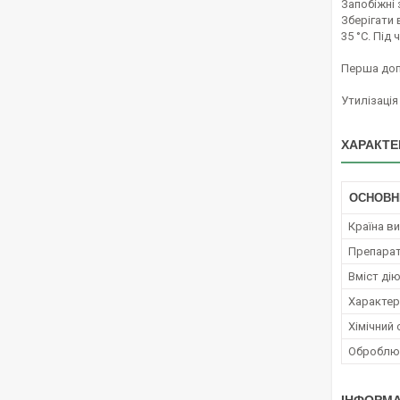
Запобіжні
Зберігати 
35 °С. Під
Перша допо
Утилізація
ХАРАКТЕ
ОСНОВН
Країна в
Препара
Вміст ді
Характер 
Хімічний
Оброблюв