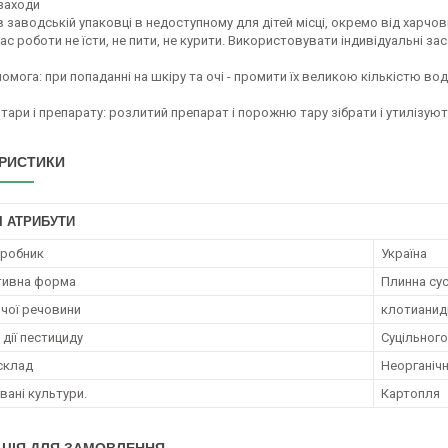
 заходи
в заводській упаковці в недоступному для дітей місці, окремо від харчов
 час роботи не їсти, не пити, не курити. Використовувати індивідуальні за
мога: при попаданні на шкіру та очі - промити їх великою кількістю води
 тари і препарату: розлитий препарат і порожню тару зібрати і утилізуют
РИСТИКИ
І АТРИБУТИ
иробник
Україна
тивна форма
Плинна сус
ючої речовини
клотианид
дії пестициду
Суцільного
 склад
Неорганічн
ані культури.
Картопля