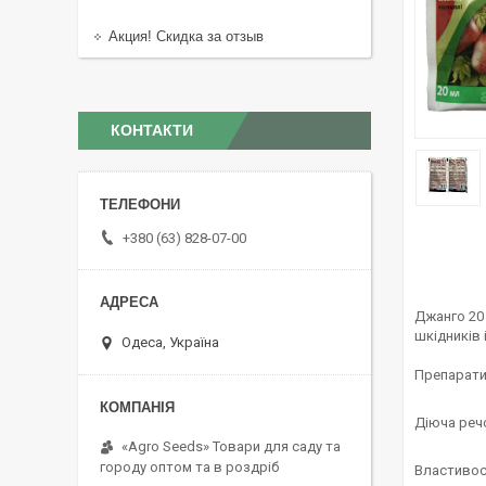
Акция! Скидка за отзыв
КОНТАКТИ
+380 (63) 828-07-00
Джанго 20
шкідників 
Одеса, Україна
Препаратив
Діюча речо
«Agro Seeds» Товари для саду та
городу оптом та в роздріб
Властивос