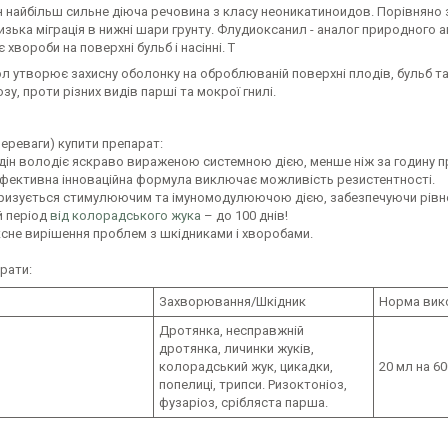
ін найбільш сильне діюча речовина з класу неоникатиноидов. Порівняно
низька міграція в нижні шари грунту. Флудиоксанил - аналог природного
хвороби на поверхні бульб і насінні. Т
л утворює захисну оболонку на оброблюваній поверхні плодів, бульб та 
зу, проти різних видів парші та мокрої гнилі.
переваги) купити препарат:
ідін володіє яскраво вираженою системною дією, менше ніж за годину п
ефективна інноваційна формула виключає можливість резистентності.
еризується стимулюючим та імуномодулюючою дією, забезпечуючи рівно
й період
від колорадського жука
– до 100 днів!
ксне вирішення проблем з шкідниками і хворобами.
рати:
Захворювання/Шкідник
Норма вик
Дротянка, несправжній
дротянка, личинки жуків,
колорадський жук, цикадки,
20 мл на 60
попелиці, трипси. Ризоктоніоз,
фузаріоз, срібляста парша.