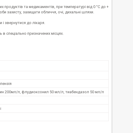
их продуктів та медикаментів, при температурі від 0 °С до +
соби захисту, захищати обличчя, очі, дихальні шляхи.
 і звернутися до лікаря.
ь в спеціально призначених місцях.
пензія
ин 200мл/л, флудиоксонил 50 мл/л, тиабендазол 50 мл/л
і