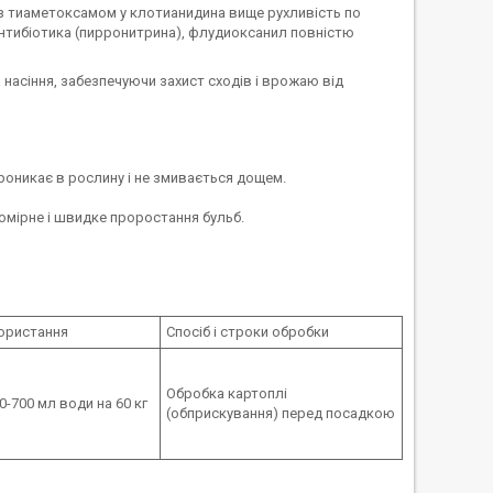
 з тиаметоксамом у клотианидина вище рухливість по
 антибіотика (пирронитрина), флудиоксанил повністю
насіння, забезпечуючи захист сходів і врожаю від
роникає в рослину і не змивається дощем.
мірне і швидке проростання бульб.
ористання
Спосіб і строки обробки
Обробка картоплі
0-700 мл води на 60 кг
(обприскування) перед посадкою