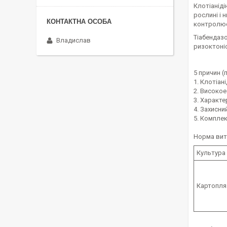
Клотіанід
рослині і 
контролює 
Тіабендазо
Владислав
ризоктоніо
5 причин (
1. Клотіан
2. Високо
3. Характ
4. Захисни
5. Компле
Норма вит
Культура
Картопля