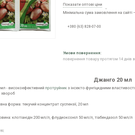
Показати оптові ціни
Мінімальна сума замовлення на сайті —
+380 (63) 828-07-00
повернення товару протягом 14 днів
з
Джанго 20 мл
 мл - високоефективний
протруйник
з інсекто-фунгіцидними властивостя
і хвороб
на форма: текучий концентрат суспензії, 20 мл
вина: клотіанідін 200 мл/л, флудиоксоніл 50 мл/л, тіабендазол 50 мл/л
ті: