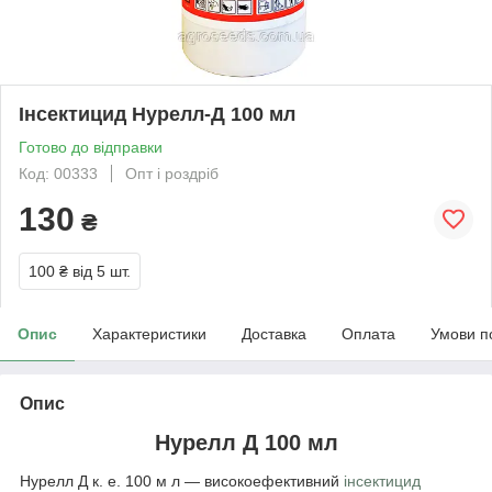
Інсектицид Нурелл-Д 100 мл
Готово до відправки
Код: 00333
Опт і роздріб
130
₴
100 ₴
від 5 шт.
Опис
Характеристики
Доставка
Оплата
Умови п
Опис
Нурелл Д 100 мл
Нурелл Д к. е. 100 м л — високоефективний
інсектицид