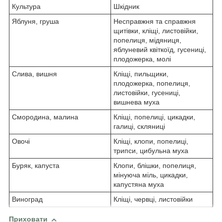
Культура
Шкідник
Яблуня, груша
Несправжня та справжня
щитівки, кліщі, листовійки,
попелиця, мідяниця,
яблуневий квіткоїд, гусениці,
плодожерка, молі
Слива, вишня
Кліщі, пильщики,
плодожерка, попелиця,
листовійки, гусениці,
вишнева муха
Смородина, малина
Кліщі, попелиці, цикадки,
галиці, скляниці
Овочі
Кліщі, клопи, попелиці,
трипси, цибульна муха
Буряк, капуста
Клопи, блішки, попелиця,
мінуюча міль, цикадки,
капустяна муха
Виноград
Кліщі, червці, листовійки
Приховати