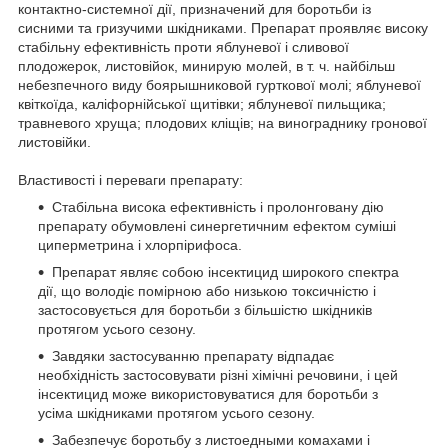
контактно-системної дії, призначений для боротьби із
сисними та гризучими шкідниками. Препарат проявляє високу
стабільну ефективність проти яблуневої і сливової
плодожерок, листовійок, минирую молей, в т. ч. найбільш
небезпечного виду боярышниковой гурткової молі; яблуневої
квіткоїда, каліфорнійської щитівки; яблуневої пильщика;
травневого хруща; плодових кліщів; на винограднику гронової
листовійки.
Властивості і переваги препарату:
Стабільна висока ефективність і пролонговану дію
препарату обумовлені синергетичним ефектом суміші
циперметрина і хлорпірифоса.
Препарат являє собою інсектицид широкого спектра
дії, що володіє помірною або низькою токсичністю і
застосовується для боротьби з більшістю шкідників
протягом усього сезону.
Завдяки застосуванню препарату відпадає
необхідність застосовувати різні хімічні речовини, і цей
інсектицид може використовуватися для боротьби з
усіма шкідниками протягом усього сезону.
Забезпечує боротьбу з листоедными комахами і