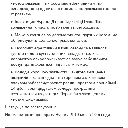
листоблошками, і він особливо ефективний у тих
випадках, коли одночасно є комахи на декількох етапах
їх розвитку.
Інсектицид Нурелл Д пригнічує кліщі і запобігає
збільшення їх числа, пов'язане з піретроїдами.
Може вноситися за допомогою стандартних наземних
обприскувачів або авиаопрыскивателей.
Особливо ефективний в кінці сезону за наявності
густого полога культури в тих випадках, коли за
допомогою авиаопрыскивателя важко забезпечити
доступ до знаходяться під листям комах.
Володіє хорошою здатністю швидкого знищення
шкідників, яка в поєднанні з хорошим залишковим
впливом забезпечує захист рослин протягом принаймні
14 діб. Інсектицид також володіє прекрасним
всеохоплюючою дією для боротьби з захищеними
листям шкідниками.
Інструкція по застосуванню:
Норма витрати препарату Нурелл Д 10 мл на 10 л води.