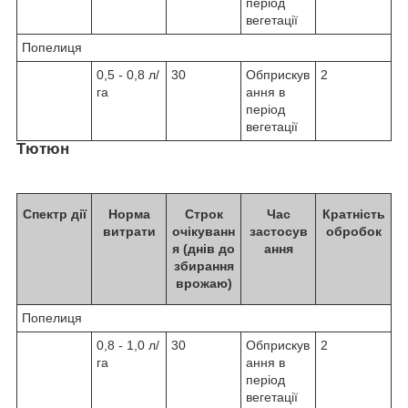
період
вегетації
Попелиця
0,5 - 0,8 л/
30
Обприскув
2
га
ання в
період
вегетації
Тютюн
Спектр дії
Норма
Строк
Час
Кратність
витрати
очікуванн
застосув
обробок
я (днів до
ання
збирання
врожаю)
Попелиця
0,8 - 1,0 л/
30
Обприскув
2
га
ання в
період
вегетації