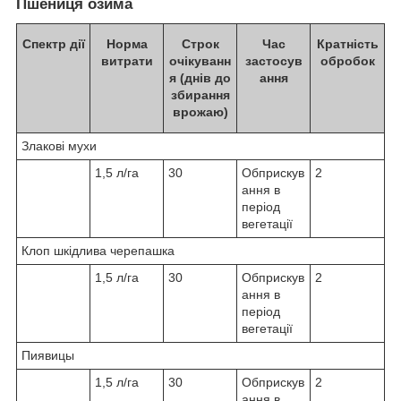
Пшениця озима
Спектр дії
Норма
Строк
Час
Кратність
витрати
очікуванн
застосув
обробок
я (днів до
ання
збирання
врожаю)
Злакові мухи
1,5 л/га
30
Обприскув
2
ання в
період
вегетації
Клоп шкідлива черепашка
1,5 л/га
30
Обприскув
2
ання в
період
вегетації
Пиявицы
1,5 л/га
30
Обприскув
2
ання в