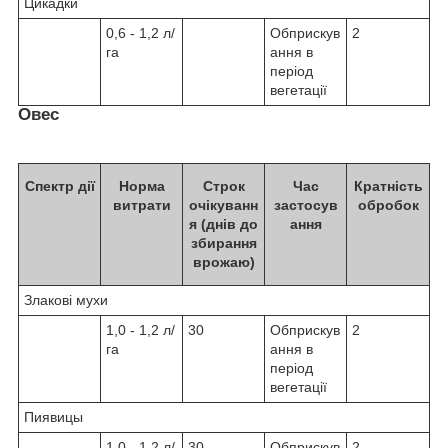
Цикадки
0,6 - 1,2 л/
Обприскув
2
га
ання в
період
вегетації
Овес
Спектр дії
Норма
Строк
Час
Кратність
витрати
очікуванн
застосув
обробок
я (днів до
ання
збирання
врожаю)
Злакові мухи
1,0 - 1,2 л/
30
Обприскув
2
га
ання в
період
вегетації
Пиявицы
1,0 - 1,2 л/
30
Обприскув
2