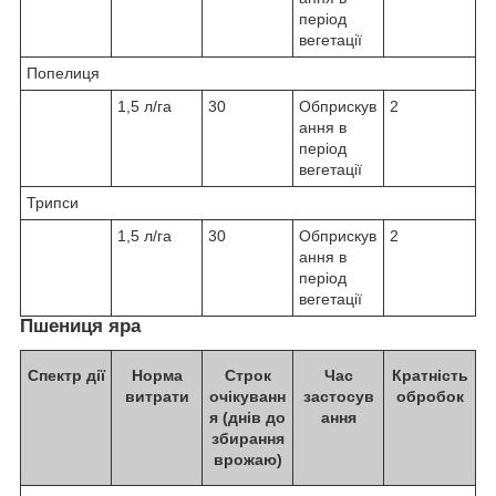
період
вегетації
Попелиця
1,5 л/га
30
Обприскув
2
ання в
період
вегетації
Трипси
1,5 л/га
30
Обприскув
2
ання в
період
вегетації
Пшениця яра
Спектр дії
Норма
Строк
Час
Кратність
витрати
очікуванн
застосув
обробок
я (днів до
ання
збирання
врожаю)