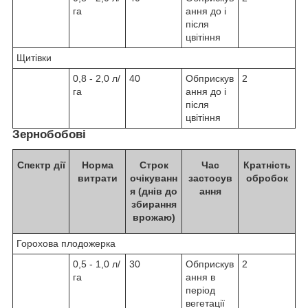
га
ання до і
після
цвітіння
Щитівки
0,8 - 2,0 л/
40
Обприскув
2
га
ання до і
після
цвітіння
Зернобобові
Спектр дії
Норма
Строк
Час
Кратність
витрати
очікуванн
застосув
обробок
я (днів до
ання
збирання
врожаю)
Горохова плодожерка
0,5 - 1,0 л/
30
Обприскув
2
га
ання в
період
вегетації