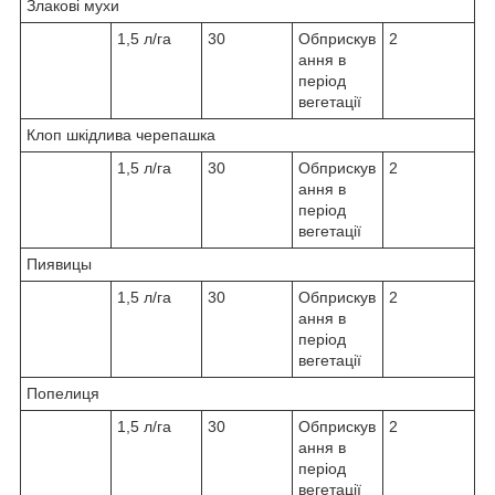
Злакові мухи
1,5 л/га
30
Обприскув
2
ання в
період
вегетації
Клоп шкідлива черепашка
1,5 л/га
30
Обприскув
2
ання в
період
вегетації
Пиявицы
1,5 л/га
30
Обприскув
2
ання в
період
вегетації
Попелиця
1,5 л/га
30
Обприскув
2
ання в
період
вегетації