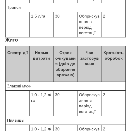
Трипси
1,5 л/га
30
Обприскув
2
ання в
період
вегетації
Жито
Спектр дії
Норма
Строк
Час
Кратність
витрати
очікуванн
застосув
обробок
я (днів до
ання
збирання
врожаю)
Злакові мухи
1,0 - 1,2 л/
30
Обприскув
2
га
ання в
період
вегетації
Пиявицы
1,0 - 1,2 л/
30
Обприскув
2