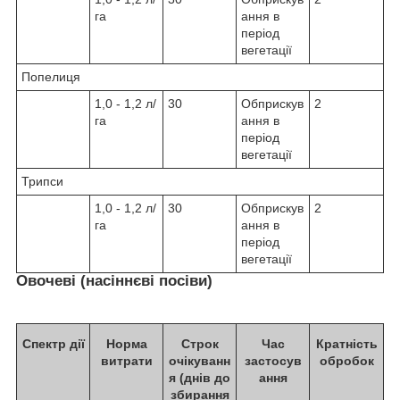
га
ання в
період
вегетації
Попелиця
1,0 - 1,2 л/
30
Обприскув
2
га
ання в
період
вегетації
Трипси
1,0 - 1,2 л/
30
Обприскув
2
га
ання в
період
вегетації
Овочеві (насіннєві посіви)
Спектр дії
Норма
Строк
Час
Кратність
витрати
очікуванн
застосув
обробок
я (днів до
ання
збирання