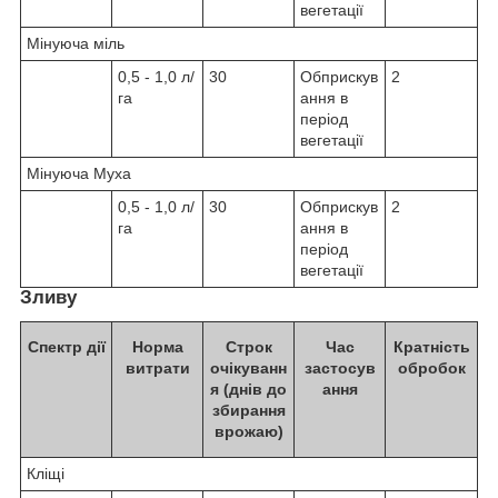
вегетації
Мінуюча міль
0,5 - 1,0 л/
30
Обприскув
2
га
ання в
період
вегетації
Мінуюча Муха
0,5 - 1,0 л/
30
Обприскув
2
га
ання в
період
вегетації
Зливу
Спектр дії
Норма
Строк
Час
Кратність
витрати
очікуванн
застосув
обробок
я (днів до
ання
збирання
врожаю)
Кліщі