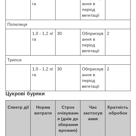
га
ання в
період
вегетації
Попелиця
1,0 - 1,2 л/
30
Обприскув
2
га
ання в
період
вегетації
Трипси
1,0 - 1,2 л/
30
Обприскув
2
га
ання в
період
вегетації
Цукрові буряки
Спектр дії
Норма
Строк
Час
Кратність
витрати
очікуванн
застосув
обробок
я (днів до
ання
збирання
врожаю)