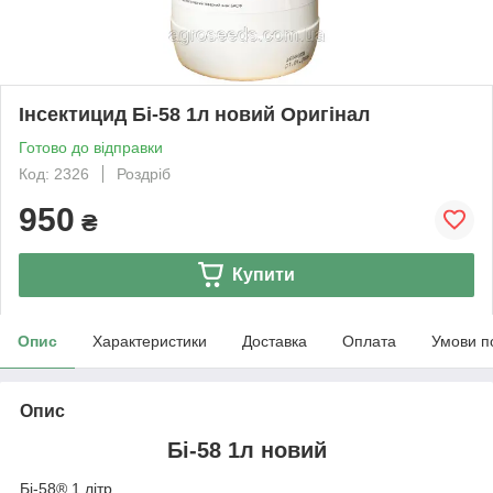
Інсектицид Бі-58 1л новий Оригінал
Готово до відправки
Код: 2326
Роздріб
950
₴
Купити
Опис
Характеристики
Доставка
Оплата
Умови п
Опис
Бі-58 1л новий
Бі-58® 1 літр