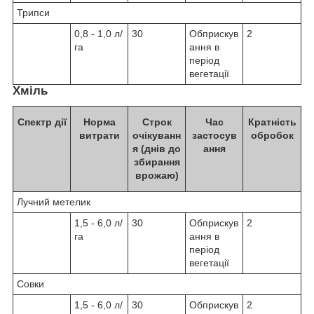
Трипси
0,8 - 1,0 л/
30
Обприскув
2
га
ання в
період
вегетації
Хміль
Спектр дії
Норма
Строк
Час
Кратність
витрати
очікуванн
застосув
обробок
я (днів до
ання
збирання
врожаю)
Лучний метелик
1,5 - 6,0 л/
30
Обприскув
2
га
ання в
період
вегетації
Совки
1,5 - 6,0 л/
30
Обприскув
2