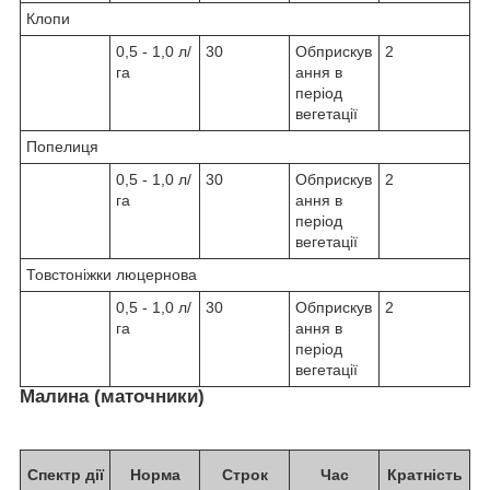
Клопи
0,5 - 1,0 л/
30
Обприскув
2
га
ання в
період
вегетації
Попелиця
0,5 - 1,0 л/
30
Обприскув
2
га
ання в
період
вегетації
Товстоніжки люцернова
0,5 - 1,0 л/
30
Обприскув
2
га
ання в
період
вегетації
Малина (маточники)
Спектр дії
Норма
Строк
Час
Кратність