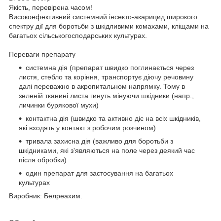
Якість, перевірена часом!
Високоефективний системний інсекто-акарицид широкого
спектру дії для боротьби з шкідливими комахами, кліщами на
багатьох сільськогосподарських культурах.
Переваги препарату
системна дія (препарат швидко поглинається через
листя, стебло та коріння, транспортує діючу речовину
далі переважно в акропитальном напрямку. Тому в
зеленій тканині листа гинуть мінуючи шкідники (напр.,
личинки бурякової мухи)
контактна дія (швидко та активно діє на всіх шкідників,
які входять у контакт з робочим розчином)
тривала захисна дія (важливо для боротьби з
шкідниками, які з'являються на поле через деякий час
після обробки)
один препарат для застосування на багатьох
культурах
Виробник: Белреахим.