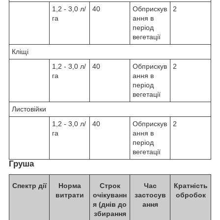
1,2 - 3,0 л/
40
Обприскув
2
га
ання в
період
вегетації
Кліщі
1,2 - 3,0 л/
40
Обприскув
2
га
ання в
період
вегетації
Листовійки
1,2 - 3,0 л/
40
Обприскув
2
га
ання в
період
вегетації
Груша
Спектр дії
Норма
Строк
Час
Кратність
витрати
очікуванн
застосув
обробок
я (днів до
ання
збирання