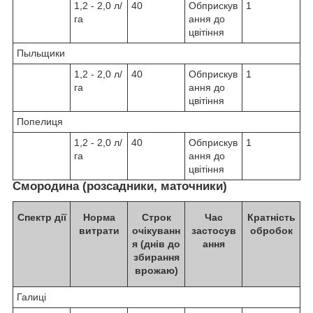
1,2 - 2,0 л/
40
Обприскув
1
га
ання до
цвітіння
Пыльщики
1,2 - 2,0 л/
40
Обприскув
1
га
ання до
цвітіння
Попелиця
1,2 - 2,0 л/
40
Обприскув
1
га
ання до
цвітіння
Смородина (розсадники, маточники)
Спектр дії
Норма
Строк
Час
Кратність
витрати
очікуванн
застосув
обробок
я (днів до
ання
збирання
врожаю)
Галиці