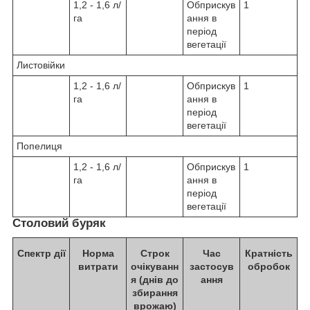
1,2 - 1,6 л/
Обприскув
1
га
ання в
період
вегетації
Листовійки
1,2 - 1,6 л/
Обприскув
1
га
ання в
період
вегетації
Попелиця
1,2 - 1,6 л/
Обприскув
1
га
ання в
період
вегетації
Столовий буряк
Спектр дії
Норма
Строк
Час
Кратність
витрати
очікуванн
застосув
обробок
я (днів до
ання
збирання
врожаю)