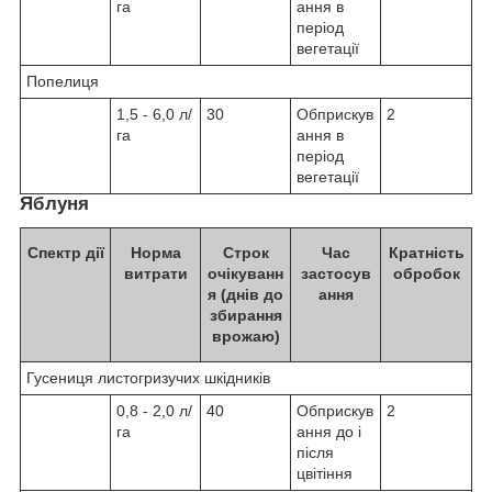
га
ання в
період
вегетації
Попелиця
1,5 - 6,0 л/
30
Обприскув
2
га
ання в
період
вегетації
Яблуня
Спектр дії
Норма
Строк
Час
Кратність
витрати
очікуванн
застосув
обробок
я (днів до
ання
збирання
врожаю)
Гусениця листогризучих шкідників
0,8 - 2,0 л/
40
Обприскув
2
га
ання до і
після
цвітіння