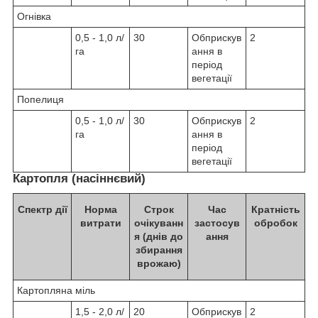
Огнівка
0,5 - 1,0 л/
30
Обприскув
2
га
ання в
період
вегетації
Попелиця
0,5 - 1,0 л/
30
Обприскув
2
га
ання в
період
вегетації
Картопля (насіннєвий)
Спектр дії
Норма
Строк
Час
Кратність
витрати
очікуванн
застосув
обробок
я (днів до
ання
збирання
врожаю)
Картопляна міль
1,5 - 2,0 л/
20
Обприскув
2