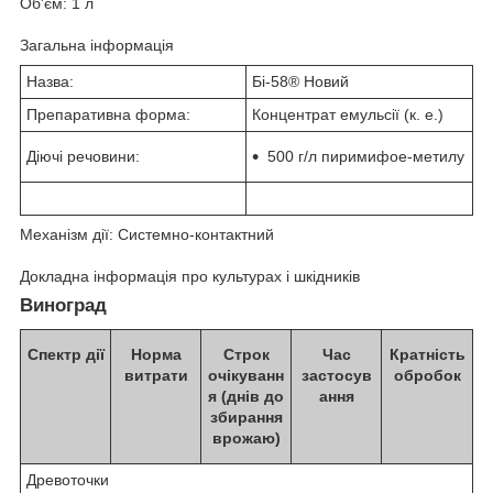
Об'єм: 1 л
Загальна інформація
Назва:
Бі-58
®
Новий
Препаративна форма:
Концентрат емульсії (к. е.)
Діючі речовини:
500 г/л пиримифое-метилу
Механізм дії: Системно-контактний
Докладна інформація про культурах і шкідників
Виноград
Спектр дії
Норма
Строк
Час
Кратність
витрати
очікуванн
застосув
обробок
я (днів до
ання
збирання
врожаю)
Древоточки