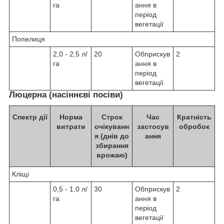
га
ання в
період
вегетації
Попелиця
2,0 - 2,5 л/
20
Обприскув
2
га
ання в
період
вегетації
Люцерна (насіннєві посіви)
Спектр дії
Норма
Строк
Час
Кратність
витрати
очікуванн
застосув
обробок
я (днів до
ання
збирання
врожаю)
Кліщі
0,5 - 1,0 л/
30
Обприскув
2
га
ання в
період
вегетації