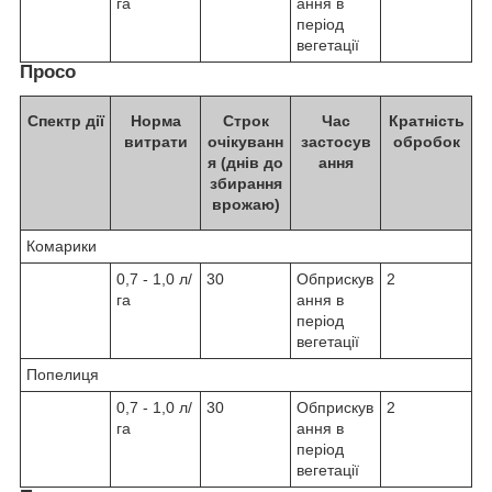
га
ання в
період
вегетації
Просо
Спектр дії
Норма
Строк
Час
Кратність
витрати
очікуванн
застосув
обробок
я (днів до
ання
збирання
врожаю)
Комарики
0,7 - 1,0 л/
30
Обприскув
2
га
ання в
період
вегетації
Попелиця
0,7 - 1,0 л/
30
Обприскув
2
га
ання в
період
вегетації