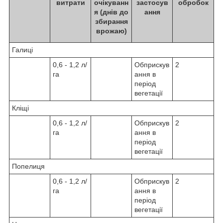
витрати
очікуванн
застосув
обробок
я (днів до
ання
збирання
врожаю)
Галиці
0,6 - 1,2 л/
Обприскув
2
га
ання в
період
вегетації
Кліщі
0,6 - 1,2 л/
Обприскув
2
га
ання в
період
вегетації
Попелиця
0,6 - 1,2 л/
Обприскув
2
га
ання в
період
вегетації