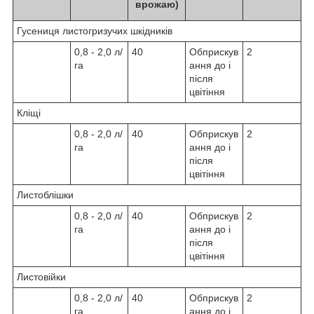
врожаю)
Гусениця листогризучих шкідників
0,8 - 2,0 л/
40
Обприскув
2
га
ання до і
після
цвітіння
Кліщі
0,8 - 2,0 л/
40
Обприскув
2
га
ання до і
після
цвітіння
Листоблішки
0,8 - 2,0 л/
40
Обприскув
2
га
ання до і
після
цвітіння
Листовійки
0,8 - 2,0 л/
40
Обприскув
2
га
ання до і