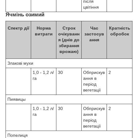
після
цвітіння
Ячмінь озимий
Спектр дії
Норма
Строк
Час
Кратність
витрати
очікуванн
застосув
обробок
я (днів до
ання
збирання
врожаю)
Злакові мухи
1,0 - 1,2 л/
30
Обприскув
2
га
ання в
період
вегетації
Пиявицы
1,0 - 1,2 л/
30
Обприскув
2
га
ання в
період
вегетації
Попелиця