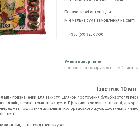
Показати всі оптові ціни
Мінімальна сума замовлення на сайті —
+380 (63) 828-07-00
повернення товару протягом 14 днів
з
Престиж 10 мл
10 мл
- призначений для захисту, шляхом протруєння бульб картоплі пе
аклажанів, перцю, томатів, капусти. Ефективно захищає плодові, декорат
опереджає поширення шкідників: колорадського жука, дротянки, личинок
рі гнилі.
човина:
імідаклоприд і пенсикурон.
: