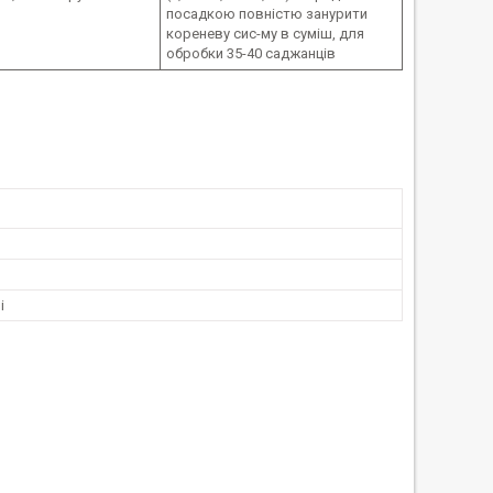
посадкою повністю занурити
кореневу сис-му в суміш, для
обробки 35-40 саджанців
і