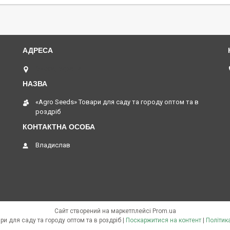
Одеса, Україна
«Agro Seeds» Товари для саду та городу оптом та в
роздріб
Владислав
Сайт створений на маркетплейсі
Prom.ua
«Agro Seeds» Товари для саду та городу оптом та в роздріб |
Поскаржитися на контент
|
Політик