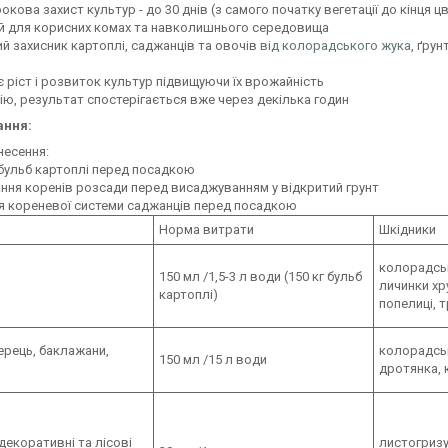
окова захист культур - до 30 днів (з самого початку вегетації до кінця цв
ий для корисних комах та навколишнього середовища
й захисник картоплі, саджанців та овочів
від колорадського жука
, ґру
 ріст і розвиток культур підвищуючи їх врожайність
ію, результат спостерігається вже через декілька годин
ання:
несення:
 бульб картоплі перед посадкою
ання коренів розсади перед висаджуванням у відкритий грунт
ня кореневої системи саджанців перед посадкою
Норма витрати
Шкідники
колорадськ
150 мл /1,5-3 л води (150 кг бульб
личинки хр
картоплі)
попелиці, 
ерець, баклажани,
колорадськ
150 мл /15 л води
дротянка, 
декоративні та лісові
листогризуч