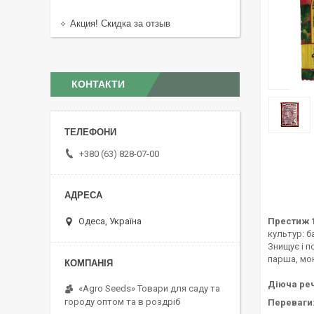
Акция! Скидка за отзыв
КОНТАКТИ
+380 (63) 828-07-00
Одеса, Україна
Престиж 
культур: б
Знищує і п
парша, мок
Діюча ре
«Agro Seeds» Товари для саду та
городу оптом та в роздріб
Переваги