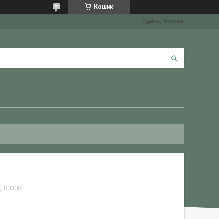
Кошик
Одеса, Україна
д:
00302