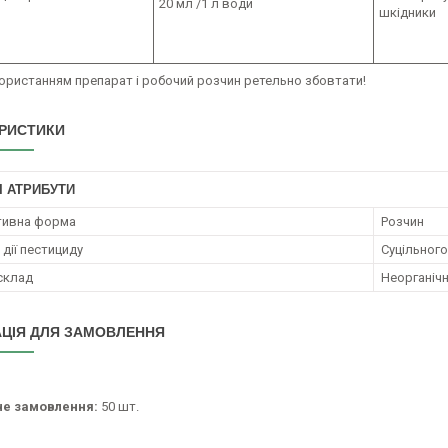
20 мл /1 л води
шкідники
ористанням препарат і робочий розчин ретельно збовтати!
РИСТИКИ
І АТРИБУТИ
тивна форма
Розчин
дії пестициду
Суцільного
 склад
Неорганічн
ЦІЯ ДЛЯ ЗАМОВЛЕННЯ
не замовлення:
50 шт.