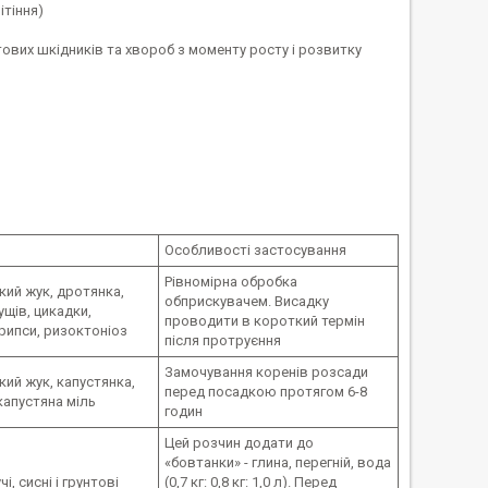
ітіння)
нтових шкідників та хвороб з моменту росту і розвитку
Особливості застосування
Рівномірна обробка
ий жук, дротянка,
обприскувачем. Висадку
ущів, цикадки,
проводити в короткий термін
трипси, ризоктоніоз
після протруєння
Замочування коренів розсади
ий жук, капустянка,
перед посадкою протягом 6-8
капустяна міль
годин
Цей розчин додати до
«бовтанки» - глина, перегній, вода
і, сисні і грунтові
(0,7 кг: 0,8 кг: 1,0 л). Перед