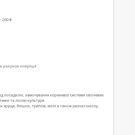
 200 ₴
а рахунок покупця
ред посадкою, замочування кореневої системи овочевих
ивні та лісові культури.
 хруща, блішок, трипсів, молі а також ризоктоніозу,