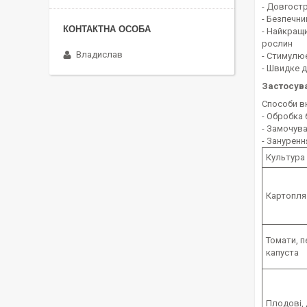
- Довгостр
- Безпечн
- Найкращи
рослин
Владислав
- Стимулює
- Швидке д
Застосув
Способи в
- Обробка
- Замочув
- Занурен
Культура
Картопля
Томати, п
капуста
Плодові, 