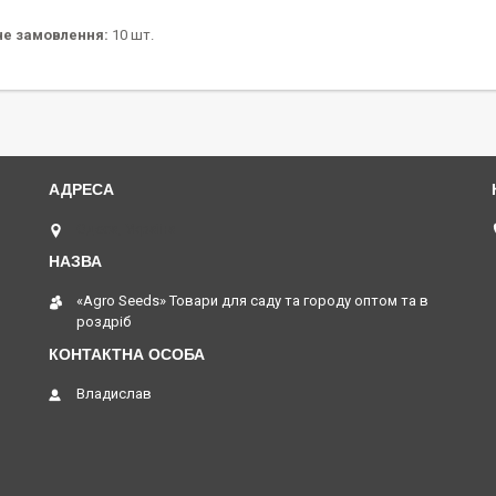
не замовлення:
10 шт.
Одеса, Україна
«Agro Seeds» Товари для саду та городу оптом та в
роздріб
Владислав