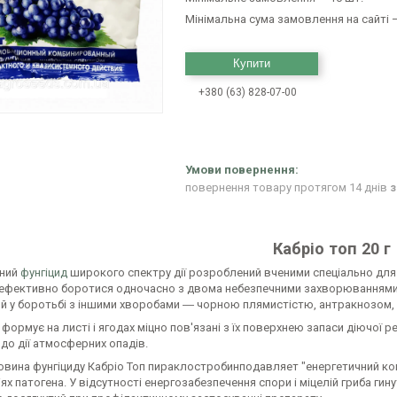
Мінімальна сума замовлення на сайті —
Купити
+380 (63) 828-07-00
повернення товару протягом 14 днів
з
Кабріо топ 20 г
аний
фунгіцид
широкого спектру дії розроблений вченими спеціально для 
ефективно боротися одночасно з двома небезпечними захворюваннями в
й у боротьбі з іншими хворобами ― чорною плямистістю, антракнозом, 
 формує на листі і ягодах міцно пов'язані з їх поверхнею запаси діючої 
до дії атмосферних опадів.
овина фунгіциду Кабріо Топ пираклостробинподавляет "енергетичний ко
ях патогена. У відсутності енергозабезпечення спори і міцелій гриба гину