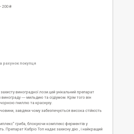
 200 ₴
а рахунок покупця
захисту виноградної лози.цей унікальний препарат
инограду ― мильдию та оїдіумом. Крім того він
чорною гниллю та краснуху.
речовини, завдяки чому забезпечується висока стійкість
мплекс" гриба, блокуючи комплекс ферментів у
ть. Препарат Кабріо Топ надає захисну дію , і найкращий