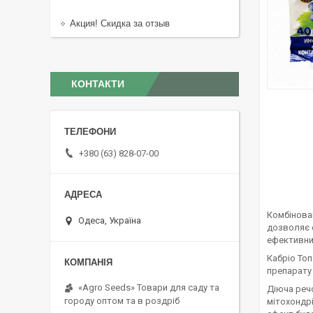
Акция! Скидка за отзыв
КОНТАКТИ
+380 (63) 828-07-00
Комбінов
Одеса, Україна
дозволяє 
ефективни
Кабріо Топ
препарату 
«Agro Seeds» Товари для саду та
Діюча реч
городу оптом та в роздріб
мітохондрі