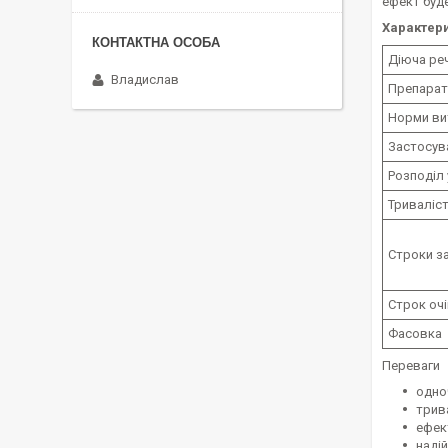
ефект буд
Характери
Діюча ре
Владислав
Препарат
Норми ви
Застосув
Розподіл 
Триваліст
Строки з
Строк оч
Фасовка
Переваги
одноч
трив
ефек
надій