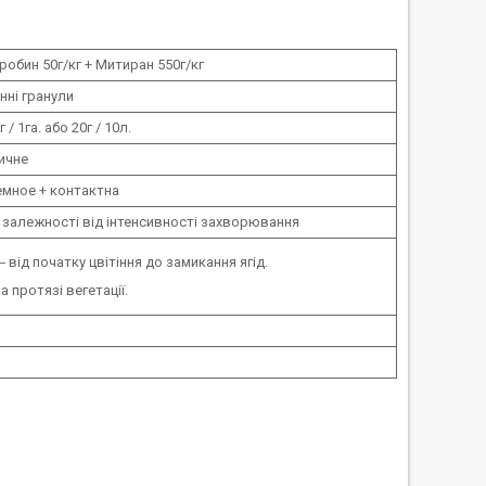
обин 50г/кг + Митиран 550г/кг
ні гранули
г / 1га. або 20г / 10л.
ичне
мное + контактна
 В залежності від інтенсивності захворювання
 від початку цвітіння до замикання ягід.
 протязі вегетації.