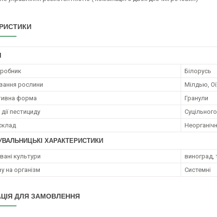
РИСТИКИ
І
иробник
Білорусь
вання рослини
Мілдью, Ої
тивна форма
Гранули
дії пестициду
Суцільного
 склад
Неорганічн
УВАЛЬНИЦЬКІ ХАРАКТЕРИСТИКИ
ані культури
виноград,
у на організм
Системні
ЦІЯ ДЛЯ ЗАМОВЛЕННЯ