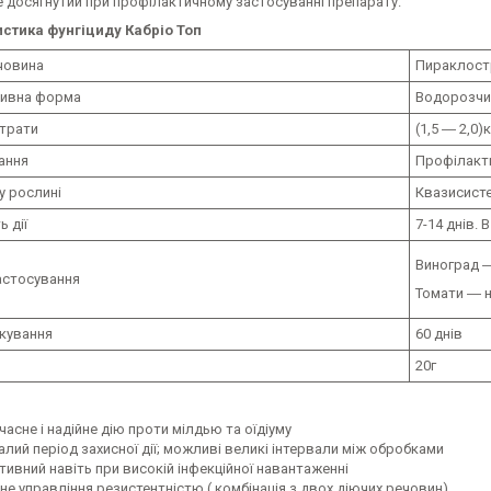
е досягнутий при профілактичному застосуванні препарату.
стика фунгіциду Кабріо Топ
човина
Пираклостр
ивна форма
Водорозчин
трати
(1,5 ― 2,0)к
ання
Профілакт
у рослині
Квазисисте
ь дії
7-14 днів.
Виноград ―
астосування
Томати ― на
ікування
60 днів
20г
асне і надійне дію проти мілдью та оїдіуму
алий період захисної дії; можливі великі інтервали між обробками
тивний навіть при високій інфекційної навантаженні
не управління резистентністю ( комбінація з двох діючих речовин)