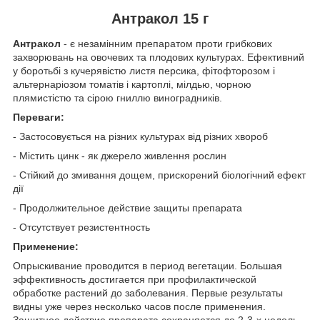
Антракол 15 г
Антракол
- є незамінним препаратом проти грибкових
захворювань на овочевих та плодових культурах. Ефективний
у боротьбі з кучерявістю листя персика, фітофторозом і
альтернаріозом томатів і картоплі, мілдью, чорною
плямистістю та сірою гниллю виноградників.
Переваги:
- Застосовується на різних культурах від різних хвороб
- Містить цинк - як джерело живлення рослин
- Стійкий до змивання дощем, прискорений біологічний ефект
дії
- Продолжительное действие защиты препарата
- Отсутствует резистентность
Применение:
Опрыскивание проводится в период вегетации. Большая
эффективность достигается при профилактической
обработке растений до заболевания. Первые результаты
видны уже через несколько часов после применения.