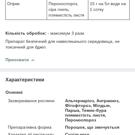
Огірки
Пероноспороз,
15 г на 5л води на
сіра гниль,
1 сотку
плямистість листя
Кількість обробок:
- максимум 3 рази.
Препарат безпечний для навколишнього середовища, не
токсичний для бджіл.
Приховати
Характеристики
Основні
Захворювання рослини
Альтернаріоз, Антракноз,
Фітофтороз, Мілдью,
Парша, Темно-бура
плямистість листя,
Пероноспороз
Препаративна форма
Порошок, що змочується
Характер дії пестициду
Суцільного