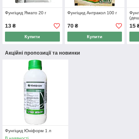
Фунгіцид Ямато 20 г
Фунгіцид Антракол 100 г
Фунг
(деш
13
70
15
₴
₴
Купити
Купити
Акційні пропозиції та новинки
Фунгіцид Юніформ 1 л
В наявності