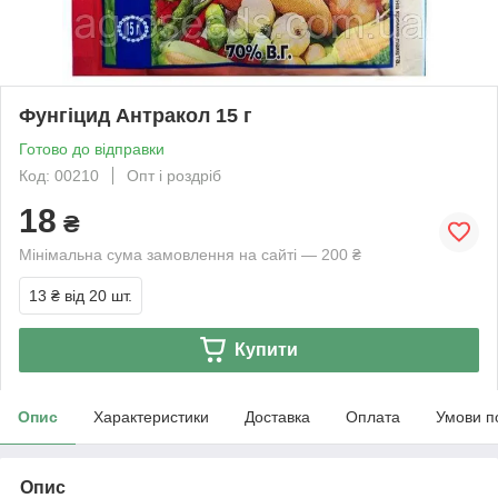
Фунгіцид Антракол 15 г
Готово до відправки
Код: 00210
Опт і роздріб
18
₴
Мінімальна сума замовлення на сайті — 200 ₴
13 ₴
від 20 шт.
Купити
Опис
Характеристики
Доставка
Оплата
Умови п
Опис