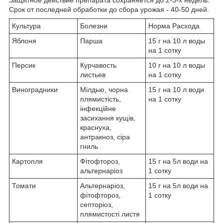
Защитное действие препарата сохраняется до 2-3-х недель.
Срок от последней обработки до сбора урожая - 40-50 дней.
Культура
Болезни
Норма Расхода
Яблоня
Парша
15 г на 10 л воды
на 1 сотку
Персик
Курчавость
10 г на 10 л воды
листьев
на 1 сотку
Виноградники
Мілдью, чорна
15 г на 10 л води
плямистість,
на 1 сотку
інфекційне
засихання кущів,
краснуха,
антракноз, сіра
гниль
Картопля
Фітофтороз,
15 г на 5л води на
альтернаріоз
1 сотку
Томати
Альтернаріоз,
15 г на 5л води на
фітофтороз,
1 сотку
септоріоз,
плямистості листя