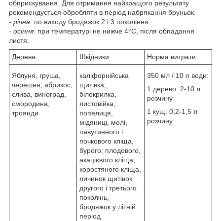
обприскування. Для отримання найкращого результату
рекомендується обробляти в період набрякання бруньок.
- річна:
по виходу бродяжок 2 і 3 покоління.
- осіння:
при температурі не нижче 4°С, після обпадання
листя.
Дерева
Шкідники
Норма витрати
Яблуня, груша,
каліфорнійська
350 мл / 10 л води:
черешня, абрикос,
щитівка,
1 дерево: 2-10 л
слива, виноград,
білокрилка,
розчину
смородина,
листовійка,
1 кущ: 0,2-1,5 л
троянди
попелиця,
розчину
мідяниці, молі,
павутинного і
почкового кліща,
бурого, плодового,
акацієвого кліща,
коростяного кліща,
личинок щитівок
другого і третього
поколінь,
бродяжок у літній
період