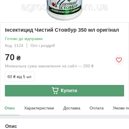
Інсектицид Чистий Стовбур 350 мл оригінал
Готово до відправки
Код: 2124
Опт і роздріб
70
₴
Мінімальна сума замовлення на сайті — 200 ₴
60 ₴
від 5 шт.
Купити
Опис
Характеристики
Доставка
Оплата
Умови п
Опис