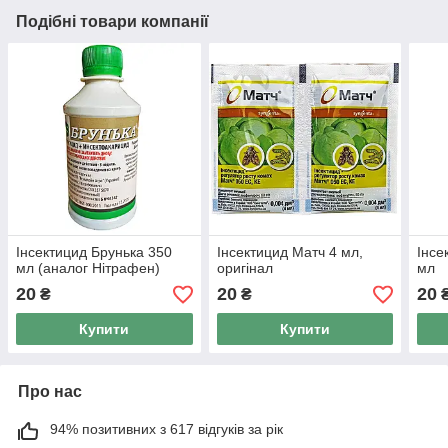
Подібні товари компанії
Інсектицид Брунька 350
Інсектицид Матч 4 мл,
Інсе
мл (аналог Нітрафен)
оригінал
мл
20
20
20
₴
₴
Купити
Купити
Про нас
94% позитивних з 617 відгуків за рік