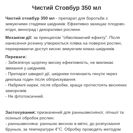
Чистий Стовбур 350 мл
Чистий стовбур 350 мл
- препарат для боротьби з
зимуючими стадіями шкідників. Ефективно захищає плодово-
ягідні, виноград і декоративні рослини.
Механізм дії:
за принципом "обволікаючий ефекту". Після
нанесення розчину утворюється плівка на поверхні рослин,
перекриваючи доступ кисню зимуючим комах-шкідників.
Переваги:
- Забезпечує щорічну високу ефективність, не викликає
звикання у шкідників.
- Препарат швидкої дії, шкідники починають гинути через
декілька годин після обприскування.
- Набряклі нирки, після обробки, краще протистоять весняних
заморозків.
- Не фітотоксичний.
Застосування:
призначений для ранньовесняної, літньої та
осінньої обробок рослин:
- ранньовесняна:
ранньою весною в квітні, до розпускання
бруньок, за температури 4°С. Обробку проводять методом