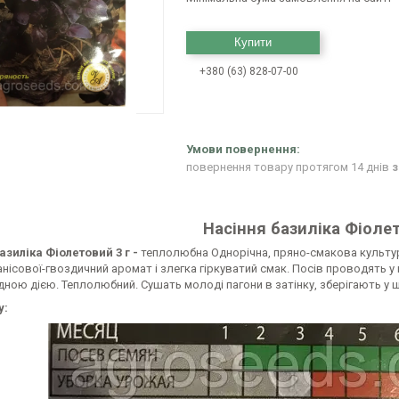
Купити
+380 (63) 828-07-00
повернення товару протягом 14 днів
з
Насіння базиліка Фіолет
азиліка Фіолетовий 3 г -
теплолюбна Однорічна, пряно-смакова культур
нісової-гвоздичний аромат і злегка гіркуватий смак. Посів проводять у 
ною дією. Теплолюбний. Сушать молоді пагони в затінку, зберігають у 
у: