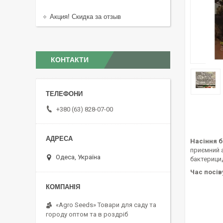
Акция! Скидка за отзыв
КОНТАКТИ
+380 (63) 828-07-00
Насіння б
приємний а
Одеса, Україна
бактерицид
Час посів
«Agro Seeds» Товари для саду та
городу оптом та в роздріб