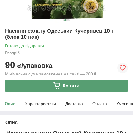
Насіння салату Одеський Кучерявец 10 г
(блок 10 пак)
Готово до відправки
Роздріб
90
₴/упаковка
Мінімальна сума замовлення на сайті — 200 ₴
Купити
Опис
Характеристики
Доставка
Оплата
Умови п
Опис
Насіння салату Одеський Кучерявец 10 г