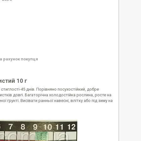
а рахунок покупця
стий 10 г
 стиглості-45 днів. Порівняно посухостійкий, добре
стків довгі. Багаторічна холодостійка рослина, росте на
ї грунті. Висівати ранньої навесні, влітку або під зиму на