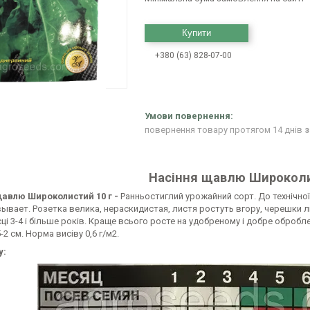
Купити
+380 (63) 828-07-00
повернення товару протягом 14 днів
з
Насіння щавлю Широколи
авлю Широколистий 10 г -
Ранньостиглий урожайний сорт. До технічної
вает. Розетка велика, нераскидистая, листя ростуть вгору, черешки ли
ці 3-4 і більше років. Краще всього росте на удобреному і добре оброблено
-2 см. Норма висіву 0,6 г/м2.
у: