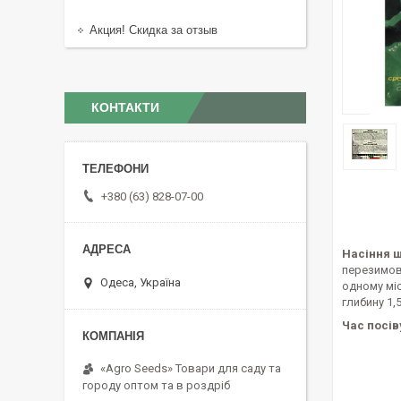
Акция! Скидка за отзыв
КОНТАКТИ
+380 (63) 828-07-00
Насіння щ
перезимовы
Одеса, Україна
одному міс
глибину 1,5
Час посів
«Agro Seeds» Товари для саду та
городу оптом та в роздріб