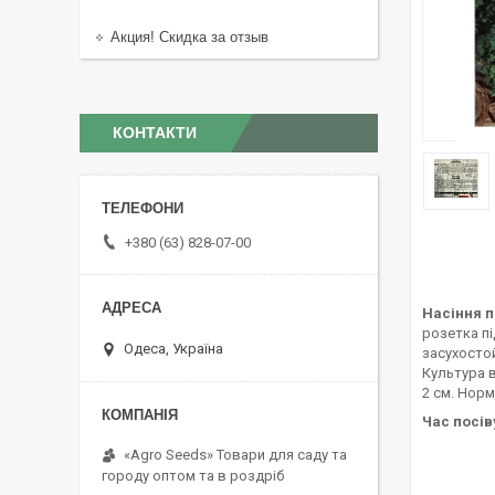
Акция! Скидка за отзыв
КОНТАКТИ
+380 (63) 828-07-00
Насіння п
розетка пі
Одеса, Україна
засухосто
Культура в
2 см. Норм
Час посів
«Agro Seeds» Товари для саду та
городу оптом та в роздріб