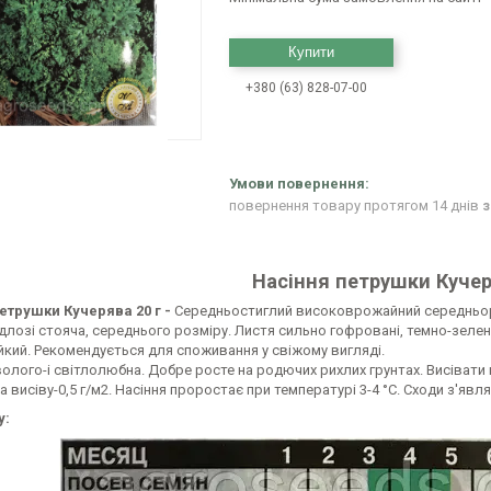
Купити
+380 (63) 828-07-00
повернення товару протягом 14 днів
з
Насіння петрушки Кучер
етрушки Кучерява 20 г -
Середньостиглий високоврожайний середньоран
длозі стояча, середнього розміру. Листя сильно гофровані, темно-зелені
йкий. Рекомендується для споживання у свіжому вигляді.
олого-і світлолюбна. Добре росте на родючих рихлих грунтах. Висівати н
а висіву-0,5 г/м2. Насіння проростає при температурі 3-4 °C. Сходи з'явл
у: