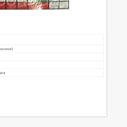
насіння)
ука