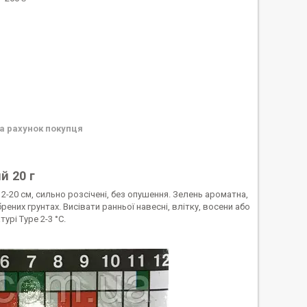
а рахунок покупця
й 20 г
2-20 см, сильно розсічені, без опушення. Зелень ароматна,
ених грунтах. Висівати ранньої навесні, влітку, восени або
урі Type 2-3 °C.