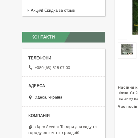
Акция! Скидка за отзыв
КОНТАКТИ
+380 (63) 828-07-00
Насіння к
ніжна. Сті
Одеса, Україна
під зиму н
Час посів
«Agro Seeds» Товари для саду та
городу оптом та в роздріб