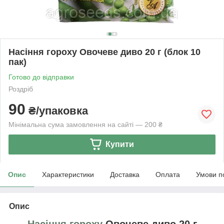
Насіння гороху Овочеве диво 20 г (блок 10
пак)
Готово до відправки
Роздріб
90
₴/упаковка
Мінімальна сума замовлення на сайті — 200 ₴
Купити
Опис
Характеристики
Доставка
Оплата
Умови п
Опис
Насіння гороху
Овочеве диво 20 г