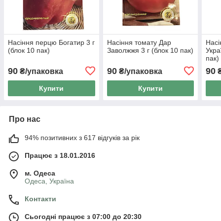
Насіння перцю Богатир 3 г
Насіння томату Дар
Насі
(блок 10 пак)
Заволжжя 3 г (блок 10 пак)
Укра
пак)
90
90
90
₴/упаковка
₴/упаковка
₴
Купити
Купити
Про нас
94% позитивних з 617 відгуків за рік
Працює з 18.01.2016
м. Одеса
Одеса, Україна
Контакти
Сьогодні працює з 07:00 до 20:30