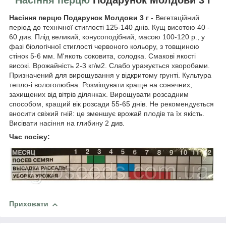
Насіння перцю Подарунок Молдови 3 г -
Вегетаційний
період до технічної стиглості 125-140 днів. Кущ висотою 40 -
60 див. Плід великий, конусоподібний, масою 100-120 р., у
фазі біологічної стиглості червоного кольору, з товщиною
стінок 5-6 мм. М'якоть соковита, солодка. Смакові якості
високі. Врожайність 2-3 кг/м2. Слабо уражується хворобами.
Призначений для вирощування у відкритому грунті. Культура
тепло-і вологолюбна. Розміщувати краще на сонячних,
захищених від вітрів ділянках. Вирощувати розсадним
способом, кращий вік розсади 55-65 днів. Не рекомендується
вносити свіжий гній: це зменшує врожай плодів та їх якість.
Висівати насіння на глибину 2 див.
Час посіву:
Приховати