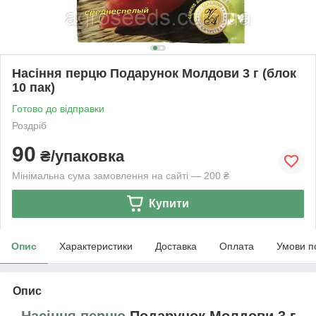
Насіння перцю Подарунок Молдови 3 г (блок
10 пак)
Готово до відправки
Роздріб
90
₴/упаковка
Мінімальна сума замовлення на сайті — 200 ₴
Купити
Опис
Характеристики
Доставка
Оплата
Умови п
Опис
Насіння перцю
Подарунок Молдови 3 г