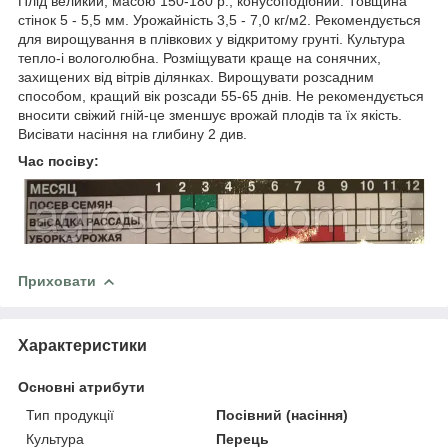
Плід великий, масою 150-180 р., конусоподібний. Товщина
стінок 5 - 5,5 мм. Урожайність 3,5 - 7,0 кг/м2. Рекомендується
для вирощування в плівкових у відкритому грунті. Культура
тепло-і вологолюбна. Розміщувати краще на сонячних,
захищених від вітрів ділянках. Вирощувати розсадним
способом, кращий вік розсади 55-65 днів. Не рекомендується
вносити свіжий гній-це зменшує врожай плодів та їх якість.
Висівати насіння на глибину 2 див.
Час посіву:
Приховати
Характеристики
Основні атрибути
Тип продукції
Посівний (насіння)
Культура
Перець