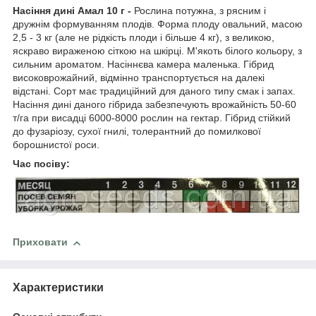
Насіння дині Амал 10 г -
Рослина потужна, з рясним і
дружнім формуванням плодів. Форма плоду овальний, масою
2,5 - 3 кг (але не рідкість плоди і більше 4 кг), з великою,
яскраво вираженою сіткою на шкірці. М'якоть білого кольору, з
сильним ароматом. Насіннєва камера маленька. Гібрид
високоврожайний, відмінно транспортується на далекі
відстані. Сорт має традиційний для даного типу смак і запах.
Насіння дині даного гібрида забезпечують врожайність 50-60
т/га при висадці 6000-8000 рослин на гектар. Гібрид стійкий
до фузаріозу, сухої гнилі, толерантний до помилкової
борошнистої роси.
Час посіву:
Приховати
Характеристики