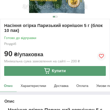
Насіння огірка Паризький корнішон 5 г (блок
10 пак)
Готово до відправки
Роздріб
90
₴/упаковка
Мінімальна сума замовлення на сайті — 200 ₴
Купити
Опис
Характеристики
Доставка
Оплата
Умови п
Опис
Насіння огірка Паризький корнішон 5 г