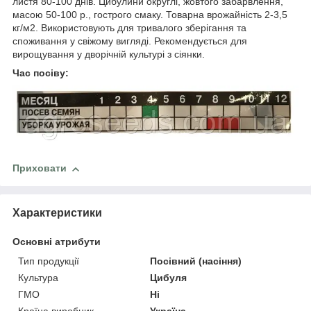
листя 80-100 днів. Цибулини округлі, жовтого забарвлення,
масою 50-100 р., гострого смаку. Товарна врожайність 2-3,5
кг/м2. Використовують для тривалого зберігання та
споживання у свіжому вигляді. Рекомендується для
вирощування у дворічній культурі з сіянки.
Час посіву:
Приховати
Характеристики
Основні атрибути
Тип продукції
Посівний (насіння)
Культура
Цибуля
ГМО
Ні