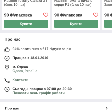
Насіння томату Санька 3 г
Насіння томата Бичаче
Насі
(блок 10 пак)
серце F1 (блок 10 пак)
Заво
90
90
90
₴/упаковка
₴/упаковка
₴
Купити
Купити
Про нас
94% позитивних з 617 відгуків за рік
Працює з 18.01.2016
м. Одеса
Одеса, Україна
Контакти
Сьогодні працює з 07:00 до 20:30
Показати весь графік роботи
Про нас