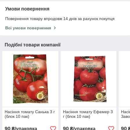
Умови повернення
Повернення товару впродовж 14 днів за рахунок покупця
Всі умови повернення
Подібні товари компанії
Насіння томату Санька 3 г
Насіння томату Ефемер 3
Насі
(блок 10 пак)
г (блок 10 пак)
Заво
90
90
90
₴/упаковка
₴/упаковка
₴