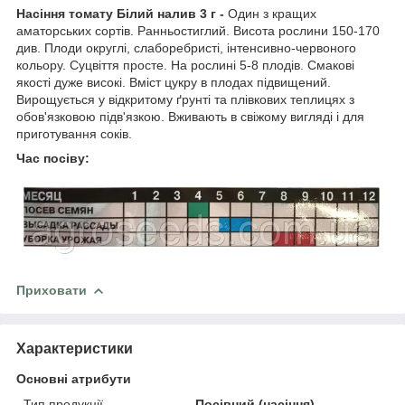
Насіння томату Білий налив 3 г -
Один з кращих
аматорських сортів. Ранньостиглий. Висота рослини 150-170
див. Плоди округлі, слаборебристі, інтенсивно-червоного
кольору. Суцвіття просте. На рослині 5-8 плодів. Смакові
якості дуже високі. Вміст цукру в плодах підвищений.
Вирощується у відкритому ґрунті та плівкових теплицях з
обов'язковою підв'язкою. Вживають в свіжому вигляді і для
приготування соків.
Час посіву:
Приховати
Характеристики
Основні атрибути
Тип продукції
Посівний (насіння)