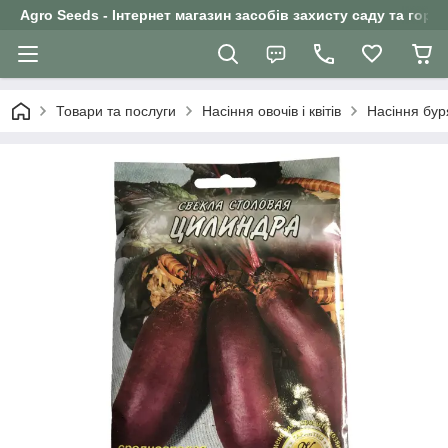
Agro Seeds - Інтернет магазин засобів захисту саду та горо
Товари та послуги
Насіння овочів і квітів
Насіння бур