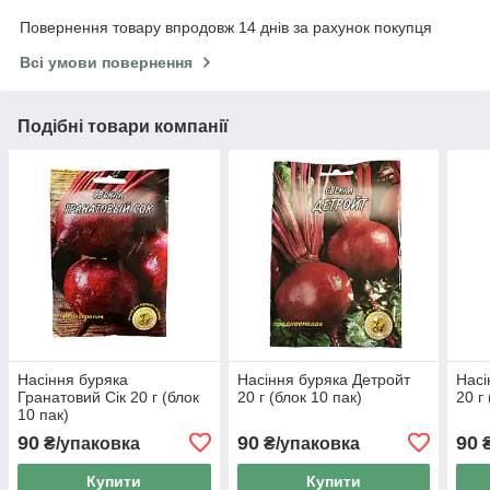
Повернення товару впродовж 14 днів за рахунок покупця
Всі умови повернення
Подібні товари компанії
Насіння буряка
Насіння буряка Детройт
Насі
Гранатовий Сік 20 г (блок
20 г (блок 10 пак)
20 г
10 пак)
90
90
90
₴/упаковка
₴/упаковка
₴
Купити
Купити