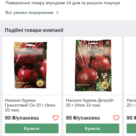
Повернення товару впродовж 14 днів за рахунок покупця
Всі умови повернення
Подібні товари компанії
Насіння буряка
Насіння буряка Детройт
Насі
Гранатовий Сік 20 г (блок
20 г (блок 10 пак)
20 г
10 пак)
90
90
90
₴/упаковка
₴/упаковка
₴
Купити
Купити