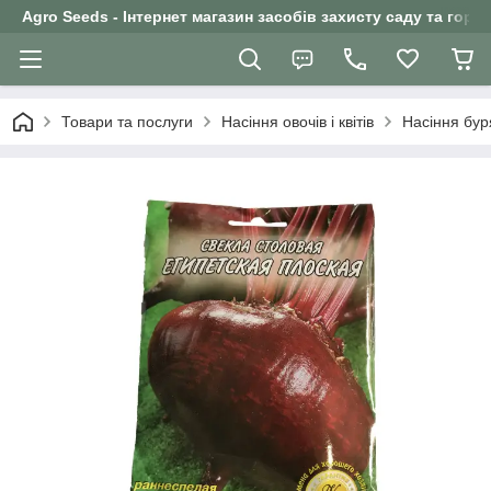
Agro Seeds - Інтернет магазин засобів захисту саду та горо
Товари та послуги
Насіння овочів і квітів
Насіння бур