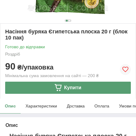
Насіння буряка Єгипетська плоска 20 г (блок
10 пак)
Готово до відправки
Роздріб
90
₴/упаковка
Мінімальна сума замовлення на сайті — 200 ₴
Купити
Опис
Характеристики
Доставка
Оплата
Умови п
Опис
Насіння буряка Єгипетська плоска 20 г