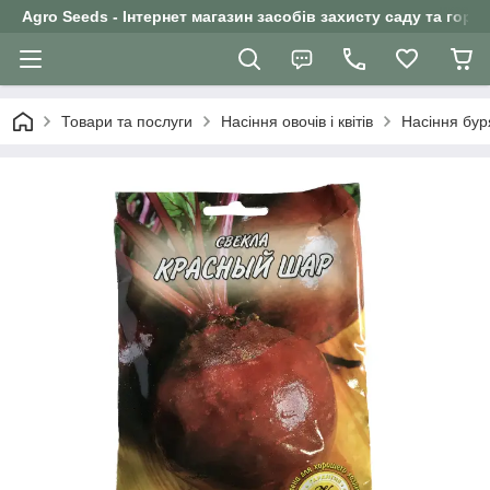
Agro Seeds - Інтернет магазин засобів захисту саду та горо
Товари та послуги
Насіння овочів і квітів
Насіння бур