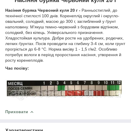
Насіння буряка Червоний куля 20 г -
Ранньостиглий, до
технічної стиглості 100 днів. Коренеплід округлий і округло-
овальний, солодкий, масою до 300 г, заглиблений у ґрунт
наполовину. М'якуш темно-червоний з бордовим відтінком,
солодкий, без кілець. Універсального призначення.
Хладостойкая культура. Добре росте на удобрених, родючих,
легких ґрунтах. Посів проводити на глибину 3-4 см, коли грунт
прогріється до 6-8 °С. Норма висіву 1 - 1,5 г/м2. Особливо
потребує вологи в період проростання насіння, утворення й
росту коренеплодів.
Час посіву:
Приховати
Характеристики