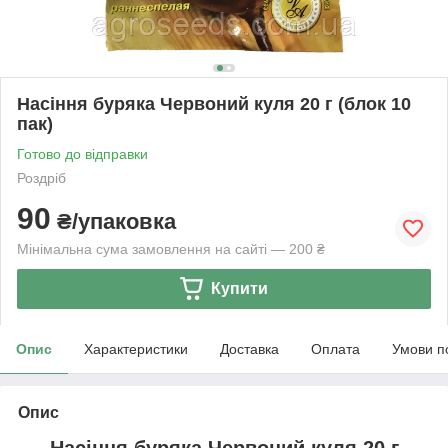
Насіння буряка Червоний куля 20 г (блок 10
пак)
Готово до відправки
Роздріб
90
₴/упаковка
Мінімальна сума замовлення на сайті — 200 ₴
Купити
Опис
Характеристики
Доставка
Оплата
Умови п
Опис
Насіння буряка Червоний куля 20 г