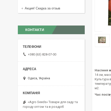
Акция! Скидка за отзыв
КОНТАКТИ
+380 (63) 828-07-00
Насіння м
14 см, мас
Одеса, Україна
Культура в
температур
м2.
Час посів
«Agro Seeds» Товари для саду та
городу оптом та в роздріб