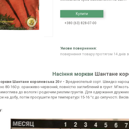
Купити
+380 (63) 828-07-00
повернення товару протягом 14 днів
з
Насіння моркви
Шантане коро
оркви Шантане королевська 20 г - З
реднеспелый сорт. Швидко нарощу
ою 80-160 р. оранжево-червоний, повністю заглиблений в грунт. М'якот
имоглива до вологи і родючим рихлим грунтів. Для одержання дружних 
и на добу, потім просушити при температурі 15-16 °с до сипучості. Висіват
у: