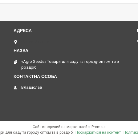
Одеса, Україна
«Agro Seeds» Товари для саду та городу оптом та в
роздріб
Владислав
Сайт створений на маркетплейсі
Prom.ua
«Agro Seeds» Товари для саду та городу оптом та в роздріб |
Поскаржитися на контент
|
Політик