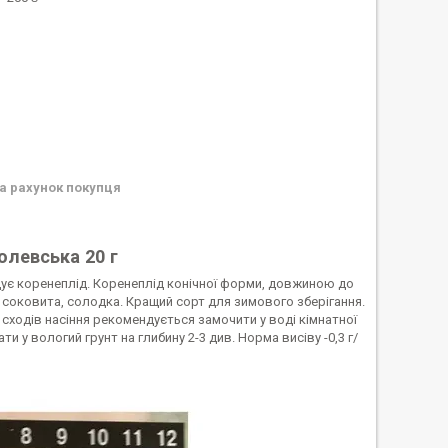
а рахунок покупця
левська 20 г
є коренеплід. Коренеплід конічної форми, довжиною до
ь соковита, солодка. Кращий сорт для зимового зберігання.
сходів насіння рекомендується замочити у воді кімнатної
и у вологий грунт на глибину 2-3 див. Норма висіву -0,3 г/