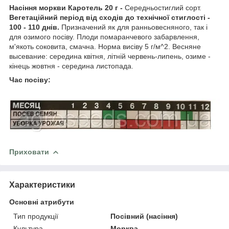
Насіння моркви Каротель 20 г -
Середньостиглий сорт.
Вегетаційний період від сходів до технічної стиглості -
100 - 110 днів.
Призначений як для ранньовесняного, так і
для озимого посіву. Плоди помаранчевого забарвлення,
м'якоть соковита, смачна. Норма висіву 5 г/м^2. Весняне
высевание: середина квітня, літній червень-липень, озиме -
кінець жовтня - середина листопада.
Час посіву:
Приховати
Характеристики
Основні атрибути
Тип продукції
Посівний (насіння)
Культура
Морква