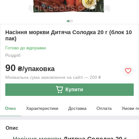
Насіння моркви Дитяча Солодка 20 г (блок 10
пак)
Готово до відправки
Роздріб
90
₴/упаковка
Мінімальна сума замовлення на сайті — 200 ₴
Купити
Опис
Характеристики
Доставка
Оплата
Умови п
Опис
Насіння моркви
Дитяча Солодка 20 г