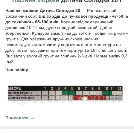
Насіння моркви Дитяча Солодка 20 г
- Ранньостиглий
урожайний сорт.
Від сходів до пучкової продукції - 47-50, а
до технічної - 85-100 днів
. Коренеплід помаранчевий,
довжиною 10-12 см, дуже солодкий, соковитий. Добре
зберігається. Культура вимоглива до вологи і родючим рихлим
грунтів. Для одержання дружних сходів насіння
рекомендується замочити у воді кімнатної температури на
добу, потім просушити при температурі 15-16 °с до сипучості.
Висівати у вологий грунт на глибину 2-3 див. Норма висіву 0,3
г/м2
Час посіву:
Приховати