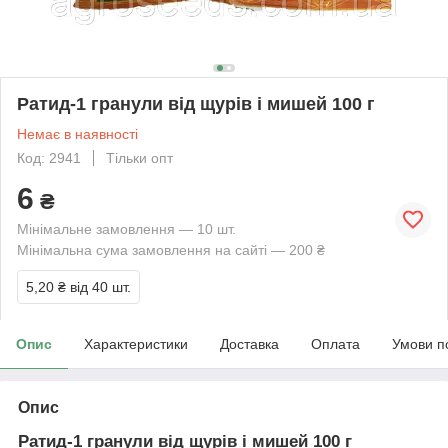
Ратид-1 гранули від щурів і мишей 100 г
Немає в наявності
Код: 2941
Тільки опт
6
₴
Мінімальне замовлення — 10 шт.
Мінімальна сума замовлення на сайті — 200 ₴
5,20 ₴
від 40 шт.
Опис
Характеристики
Доставка
Оплата
Умови п
Опис
Ратид-1 гранули від щурів і мишей 100 г