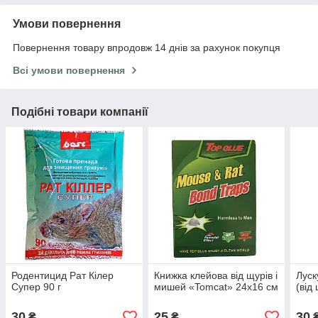
Умови повернення
Повернення товару впродовж 14 днів за рахунок покупця
Всі умови повернення
Подібні товари компанії
Родентицид Рат Кілер
Книжка клейова від щурів і
Луск
Супер 90 г
мишей «Tomcat» 24х16 см
(від
30
25
30
₴
₴