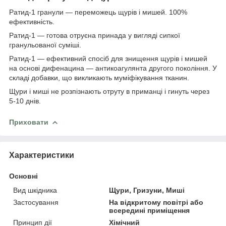
Ратид-1 гранули — переможець щурів і мишей. 100%
ефективність.
Ратид-1 — готова отруєна принада у вигляді сипкої
гранульованої суміші.
Ратид-1 — ефективний спосіб для знищення щурів і мишей
на основі дифенацина — антикоагулянта другого покоління. У
складі добавки, що викликають муміфікування тканин.
Щури і миші не розпізнають отруту в приманці і гинуть через
5-10 днів.
Приховати
Характеристики
Основні
Вид шкідника
Щури, Гризуни, Миші
Застосування
На відкритому повітрі або
всередині приміщення
Принцип дії
Хімічний