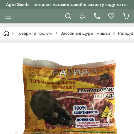
Agro Seeds - Інтернет магазин засобів захисту саду та горо
Товари та послуги
Засоби від щурів і мишей
Ратид-1