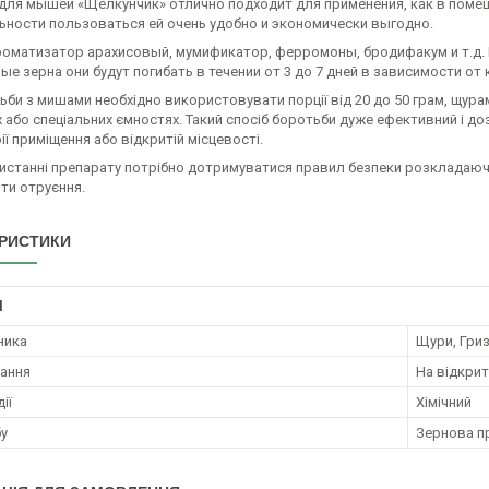
для мышей «Щелкунчик» отлично подходит для применения, как в помеще
ьности пользоваться ей очень удобно и экономически выгодно.
ароматизатор арахисовый, мумификатор, ферромоны, бродифакум и т.д
е зерна они будут погибать в течении от 3 до 7 дней в зависимости от
би з мишами необхідно використовувати порції від 20 до 50 грам, щура
 або спеціальних ємностях. Такий спосіб боротьби дуже ефективний і до
ії приміщення або відкритій місцевості.
истанні препарату потрібно дотримуватися правил безпеки розкладаючи 
ти отруєння.
РИСТИКИ
І
ника
Щури, Гриз
ання
На відкрит
ії
Хімічний
бу
Зернова п