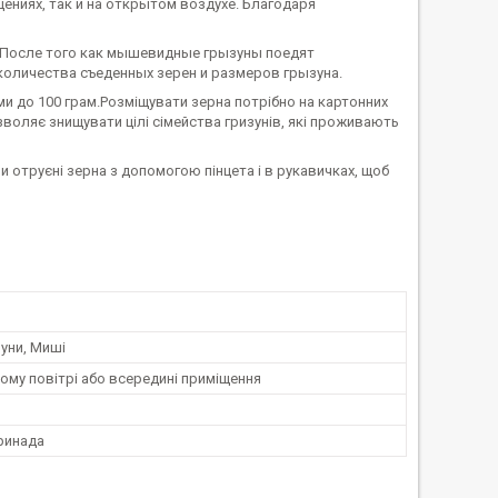
ниях, так и на открытом воздухе. Благодаря
. После того как мышевидные грызуны поедят
 количества съеденных зерен и размеров грызуна.
ми до 100 грам.Розміщувати зерна потрібно на картонних
зволяє знищувати цілі сімейства гризунів, які проживають
отруєні зерна з допомогою пінцета і в рукавичках, щоб
уни, Миші
ому повітрі або всередині приміщення
ринада