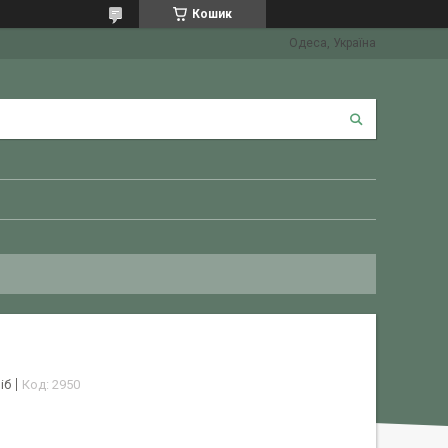
Кошик
Одеса, Україна
іб
Код:
2950