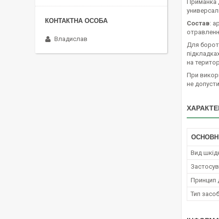
Приманка 
универсал
Состав
: 
отравленны
Владислав
Для бороть
підкладках
на територ
При викор
не допусти
ХАРАКТЕ
ОСНОВН
Вид шкід
Застосув
Принцип д
Тип засо