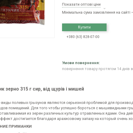
Показати оптові ціни
Мінімальна сума замовлення на сайті —
Купити
+380 (63) 828-07-00
повернення товару протягом 14 днів
з
к зерно 315 г сир, від щурів і мишей
 виды полевых грызунов являются серьезной проблемой для произво
видов помещений. Для того чтобы успешно бороться с мышевидными гр
готавливаемая из зерен различных культур отравленных ядами. Она де
ффект достигается благодаря арахисовому запаху на который очень 
НИЕ ПРИМАНКИ