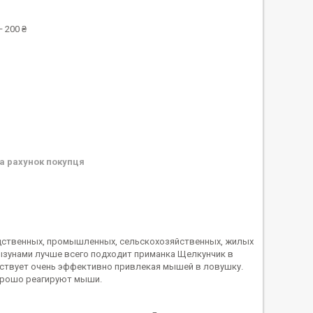
 200 ₴
а рахунок покупця
дственных, промышленных, сельскохозяйственных, жилых
ызунами лучше всего подходит приманка Щелкунчик в
йствует очень эффективно привлекая мышей в ловушку.
хорошо реагируют мыши.