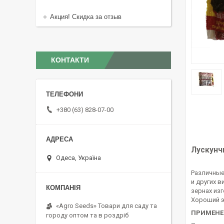
Акция! Скидка за отзыв
КОНТАКТИ
+380 (63) 828-07-00
Лускунчи
Одеса, Україна
Различные
и других 
зернах из
Хороший э
«Agro Seeds» Товари для саду та
ПРИМЕНЕ
городу оптом та в роздріб