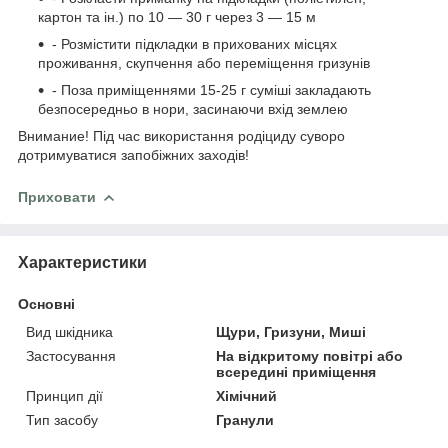
картон та ін.) по 10 — 30 г через 3 — 15 м
- Розмістити підкладки в прихованих місцях
проживання, скупчення або переміщення гризунів
- Поза приміщеннями 15-25 г суміші закладають
безпосередньо в нори, засинаючи вхід землею
Внимание! Під час використання родіциду суворо
дотримуватися запобіжних заходів!
Приховати
Характеристики
Основні
Вид шкідника
Щури, Гризуни, Миші
Застосування
На відкритому повітрі або
всередині приміщення
Принцип дії
Хімічний
Тип засобу
Гранули