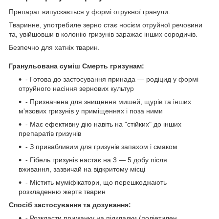
Препарат випускається у формі отруєної гранули.
Тваринне, употребиле зерно стає носієм отруйної речовини
та, увійшовши в колонію гризунів заражає інших сородичів.
Безпечно для хатніх тварин.
Гранульована суміш Смерть гризунам:
- Готова до застосування принада — родіцид у формі
отруйного насіння зернових культур
- Призначена для знищення мишей, щурів та інших
м'язових гризунів у приміщеннях і поза ними
- Має ефективну дію навіть на "стійких" до інших
препаратів гризунів
- З привабливим для гризунів запахом і смаком
- Гібель гризунів настає на 3 — 5 добу після
вживання, зазвичай на відкритому місці
- Містить муміфікатори, що перешкоджають
розкладенню жертв тварин
Спосіб застосування та дозування:
- Розкласти приманку на підкладки (поліетилен,