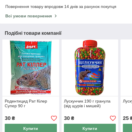
Повернення товару впродовж 14 днів за рахунок покупця
Всі умови повернення
Подібні товари компанії
Родентицид Рат Кілер
Лускунчик 190 г гранула
Луск
Супер 90 г
(від щурів і мишей)
30
30
25
₴
₴
Купити
Купити