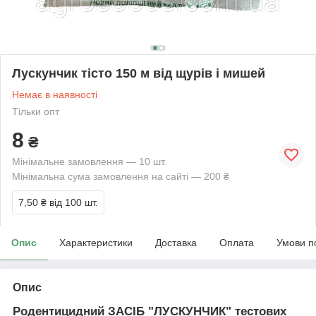
Лускунчик тісто 150 м від щурів і мишей
Немає в наявності
Тільки опт
8
₴
Мінімальне замовлення — 10 шт.
Мінімальна сума замовлення на сайті — 200 ₴
7,50 ₴
від 100 шт.
Опис
Характеристики
Доставка
Оплата
Умови п
Опис
Родентицидний ЗАСІБ "ЛУСКУНЧИК" тестових