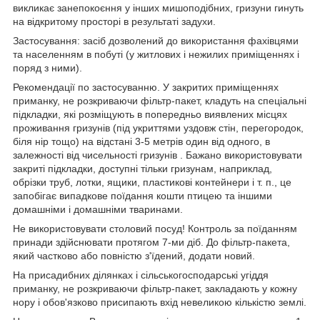
викликає занепокоєння у інших мишоподібних, гризуни гинуть
на відкритому просторі в результаті задухи.
Застосування: засіб дозволений до використання фахівцями
та населенням в побуті (у житлових і нежилих приміщеннях і
поряд з ними).
Рекомендації по застосуванню. У закритих приміщеннях
приманку, не розкриваючи фільтр-пакет, кладуть на спеціальні
підкладки, які розміщують в попередньо виявлених місцях
проживання гризунів (під укриттями уздовж стін, перегородок,
біля нір тощо) на відстані 3-5 метрів один від одного, в
залежності від чисельності гризунів . Бажано використовувати
закриті підкладки, доступні тільки гризунам, наприклад,
обрізки труб, лотки, ящики, пластикові контейнери і т. п., це
запобігає випадкове поїдання кошти птицею та іншими
домашніми і домашніми тваринами.
Не використовувати столовий посуд! Контроль за поїданням
принади здійснювати протягом 7-ми діб. До фільтр-пакета,
який частково або повністю з'їдений, додати новий.
На присадибних ділянках і сільськогосподарські угіддя
приманку, не розкриваючи фільтр-пакет, закладають у кожну
нору і обов'язково присипають вхід невеликою кількістю землі.