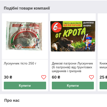
Подібні товари компанії
Лускунчик тісто 250 г
Димові патрони Лускунчик
Книж
(6 патронів) від ґрунтових
мише
шкідників і гризунів
30
60
25
₴
₴
Купити
Купити
Про нас