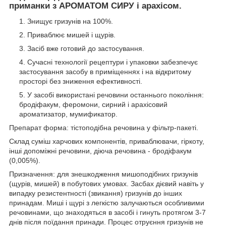
приманки з АРОМАТОМ СИРУ і арахісом.
Знищує гризунів на 100%.
Приваблює мишей і щурів.
Засіб вже готовий до застосування.
Сучасні технології рецептури і упаковки забезпечує
застосування засобу в приміщеннях і на відкритому
просторі без зниження ефективності.
У засобі використані речовини останнього покоління:
бродіфакум, феромони, сирний і арахісовий
ароматизатор, мумификатор.
Препарат форма: тістоподібна речовина у фільтр-пакеті.
Склад суміш харчових компонентів, приваблювачи, гіркоту,
інші допоміжні речовини, діюча речовина - бродіфакум
(0,005%).
Призначення: для знешкодження мишоподібних гризунів
(щурів, мишей) в побутових умовах. Засбах дієвий навіть у
випадку резистентності (звикання) гризунів до інших
принадам. Миші і щурі з легкістю залучаються особливими
речовинами, що знаходяться в засобі і гинуть протягом 3-7
днів після поїдання принади. Процес отруєння гризунів не