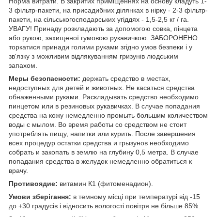
Норма витрати. В закритих приміщеннях на основу кладуть 1-
3 фільтр-пакети, на присадибних ділянках в нірку - 2-3 фільтр-
пакети, на сільськогосподарських угіддях - 1,5-2,5 кг / га.
УВАГУ! Принаду розкладають за допомогою совка, пінцета
або рукою, захищеної гумовою рукавичкою. ЗАБОРОНЕНО
торкатися принади голими руками згідно умов безпеки і у
зв'язку з можливим відлякуванням гризунів людським
запахом.
Меры безопасности:
держать средство в местах,
недоступных для детей и животных. Не касаться средства
обнаженными руками. Раскладывать средство необходимо
пинцетом или в резиновых рукавичках. В случае попадания
средства на кожу немедленно промыть большим количеством
воды с мылом. Во время работы со средством не стоит
употреблять пищу, напитки или курить. После завершения
всех процедур остатки средства и грызунов необходимо
собрать и закопать в землю на глубину 0,5 метра. В случае
попадания средства в желудок немедленно обратиться к
врачу.
Противоядие:
витамин К1 (фитоменадион).
Умови зберігання:
в темному місці при температурі від -15
до +30 градусів і відносить вологості повітря не більше 85%.