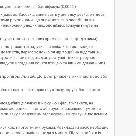
и, діюча речовина - бродіфакум (0,005%).
 умовах. Засбах дієвий навіть у випадку резистентності
вими речовинами, що знаходяться в засобі і гинуть
анепокоєння у інших мишоподібних, гризуни гинуть на
 (у житлових і нежилих приміщеннях і поряд з ними).
ільтр-пакет, кладуть на спеціальні підкладки, які
вж стін, перегородок, біля нір тощо) на відстані 3-5
вувати закриті підкладки, доступні тільки гризунам,
є випадкове поїдання кошти птицею та іншими домашніми і
протягом 7-ми діб. До фільтр-пакета, який частково або
фільтр-пакет, закладають у кожну нору і обов'язково
садибних ділянках в нірку - 2-3 фільтр-пакети, на
опомогою совка, пінцета або рукою, захищеної гумовою
 у зв'язку з можливим відлякуванням гризунів людським
атися кошти оголеними руками. Розкладати засіб необхідно
ти великою кількістю води з милом. Під час роботи із