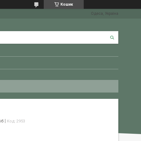
Кошик
Одеса, Україна
іб
Код:
2953