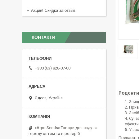
Акция! Скидка за отзыв
КОНТАКТИ
+380 (63) 828-07-00
Роденти
Одеса, Україна
Знищу
Прив
Засі
Суча
ефекти
«Agro Seeds» Товари для саду та
У за
городу оптом та в роздріб
Препарат ф