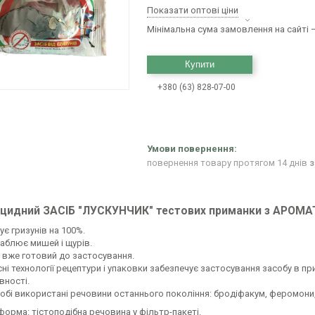
Показати оптові ціни
Мінімальна сума замовлення на сайті —
Купити
+380 (63) 828-07-00
повернення товару протягом 14 днів
з
цидний ЗАСІБ "ЛУСКУНЧИК" тестових приманки з АРОМАТ
є гризунів на 100%.
аблює мишей і щурів.
б вже готовий до застосування.
сні технології рецептури і упаковки забезпечує застосування засобу в п
вності.
собі використані речовини останнього покоління: бродіфакум, феромони
орма: тістоподібна речовина у фільтр-пакеті.