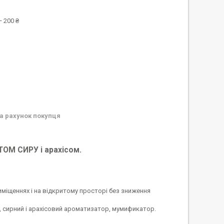
 200 ₴
а рахунок покупця
ОМ СИРУ і арахісом.
риміщеннях і на відкритому просторі без зниження
, сирний і арахісовий ароматизатор, мумификатор.