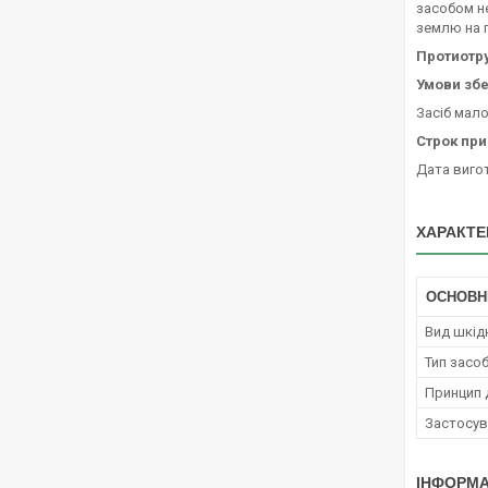
засобом не
землю на г
Протиотру
Умови збе
Засіб мало
Строк при
Дата вигот
ХАРАКТЕ
ОСНОВН
Вид шкід
Тип засо
Принцип д
Застосув
ІНФОРМА