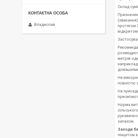
Склад сумі
Призначенн
(звикання)
Владислав
протягом 3
відкритому
Застосуван
Рекомендац
розміщують
метрів оди
наприклад,
домашніми
Не викори
повністю з
На присади
присипают
Норма витр
сільського
рукавичко
запахом.
Заходи бе
пінцетом а