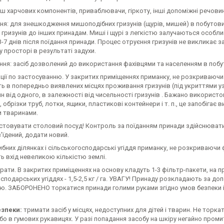
ш харчових компонентів, приваблювачи, гіркоту, інші допоміжні речовин
я: для знешкодження мишоподібних гризунів (щурів, мишей) в побутових
 гризунів до інших принадам. Миші і щурі з легкістю залучаються особли
-7 днів після поїдання принади. Процес отруєння гризунів не викликає з
 просторі в результаті задухи.
ня: засіб дозволений до використання фахівцями та населенням в побуті
ії по застосуванню. У закритих приміщеннях приманку, не розкриваючи ф
 в попередньо виявлених місцях проживання гризунів (під укриттями уздо
н від одного, в залежності від чисельності гризунів . Бажано використо
 обрізки труб, лотки, ящики, пластикові контейнери і т. п., це запобіга
 тваринами.
стовувати столовий посуд! Контроль за поїданням принади здійснювати 
'їдений, додати новий.
бних ділянках і сільськогосподарські угіддя приманку, не розкриваючи 
ь вхід невеликою кількістю землі.
ати. В закритих приміщеннях на основу кладуть 1-3 фільтр-пакети, на при
сподарських угіддях - 1,5-2,5 кг / га. УВАГУ! Принаду розкладають за д
ю. ЗАБОРОНЕНО торкатися принади голими руками згідно умов безпеки і
зпеки:
тримати засіб у місцях, недоступних для дітей і тварин. Не торк
бо в гумових рукавицях. У разі попадання засобу на шкіру негайно проми