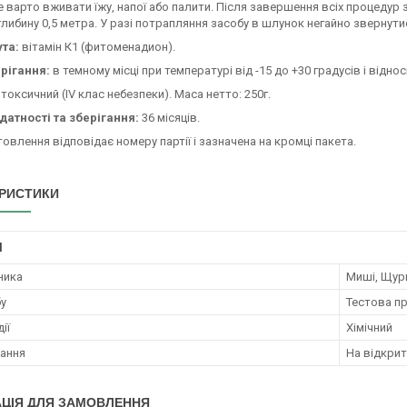
 варто вживати їжу, напої або палити. Після завершення всіх процедур з
либину 0,5 метра. У разі потрапляння засобу в шлунок негайно звернутис
та:
вітамін К1 (фитоменадион).
рігання:
в темному місці при температурі від -15 до +30 градусів і відно
токсичний (IV клас небезпеки). Маса нетто: 250г.
датності та зберігання:
36 місяців.
овлення відповідає номеру партії і зазначена на кромці пакета.
РИСТИКИ
І
ника
Миші, Щури
бу
Тестова п
ії
Хімічний
ання
На відкрит
ЦІЯ ДЛЯ ЗАМОВЛЕННЯ